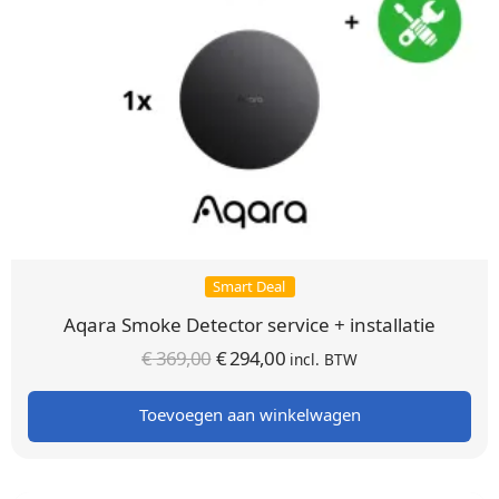
Smart Deal
Aqara Smoke Detector service + installatie
Oorspronkelijke
Huidige
€
369,00
€
294,00
incl. BTW
prijs was:
prijs is:
Toevoegen aan winkelwagen
€ 369,00.
€ 294,00.