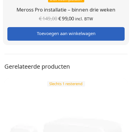
Meross Pro installatie – binnen drie weken
Oorspronkelijke
Huidige
€
149,00
€
99,00
incl. BTW
prijs was:
prijs is:
Toevoegen aan winkelwagen
€ 149,00.
€ 99,00.
Gerelateerde producten
Slechts 1 resterend