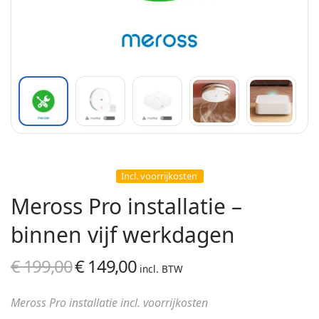
Incl. voorrijkosten
Meross Pro installatie –
binnen vijf werkdagen
€
199,00
€
149,00
Oorspronkelijke
Huidige
incl. BTW
prijs was:
prijs is:
Meross Pro installatie incl. voorrijkosten
€ 199,00.
€ 149,00.