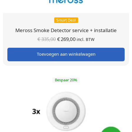
Smart Deal
Meross Smoke Detector service + installatie
Oorspronkelijke
Huidige
€
335,00
€
269,00
incl. BTW
prijs was:
prijs is:
Toevoegen aan winkelwagen
€ 335,00.
€ 269,00.
Bespaar 20%