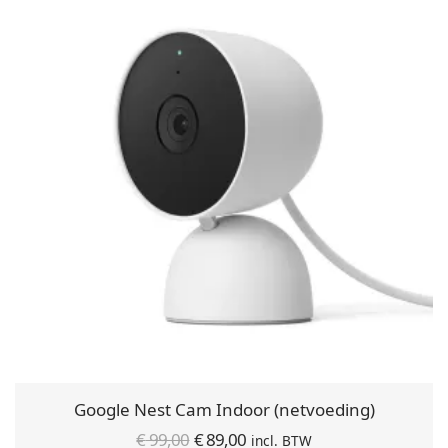
Google Nest Cam Indoor (netvoeding)
Oorspronkelijke
Huidige
€
99,00
€
89,00
incl. BTW