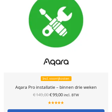
Incl. voorrijkosten
Aqara Pro installatie – binnen drie weken
Oorspronkelijke
Huidige
€
149,00
€
99,00
incl. BTW
prijs was:
prijs is:
€ 149,00.
€ 99,00.