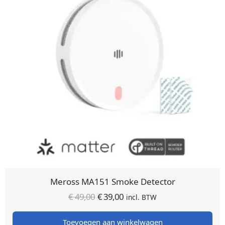
Meross MA151 Smoke Detector
Oorspronkelijke
Huidige
€
49,00
€
39,00
incl. BTW
prijs was:
prijs is:
Toevoegen aan winkelwagen
€ 49,00.
€ 39,00.