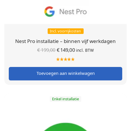
Incl. voorrijkosten
Nest Pro installatie – binnen vijf werkdagen
Oorspronkelijke
Huidige
€
199,00
€
149,00
incl. BTW
prijs was:
prijs is:
€ 199,00.
€ 149,00.
Toevoegen aan winkelwagen
Enkel installatie