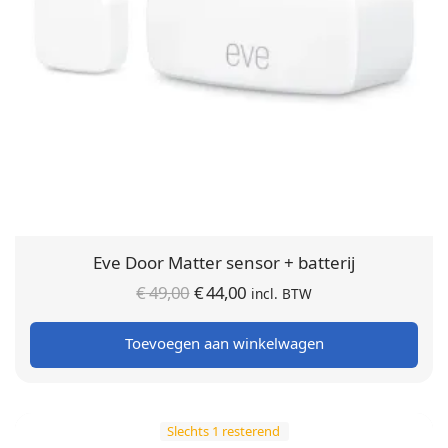
Eve Door Matter sensor + batterij
Oorspronkelijke
Huidige
€
49,00
€
44,00
incl. BTW
prijs was:
prijs is:
Toevoegen aan winkelwagen
€ 49,00.
€ 44,00.
Slechts 1 resterend