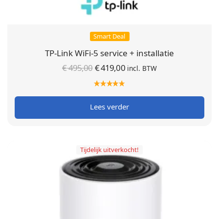
Smart Deal
TP-Link WiFi-5 service + installatie
Oorspronkelijke
Huidige
€
495,00
€
419,00
incl. BTW
prijs was:
prijs is:
€ 495,00.
€ 419,00.
Lees verder
Tijdelijk uitverkocht!