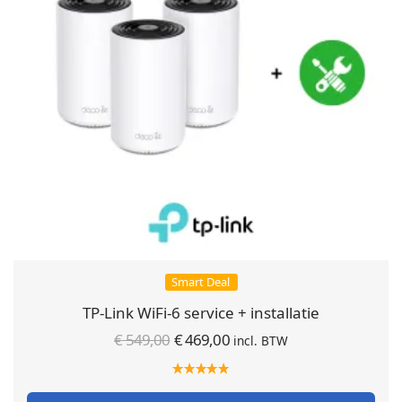
Smart Deal
TP-Link WiFi-6 service + installatie
Oorspronkelijke
Huidige
€
549,00
€
469,00
incl. BTW
prijs was:
prijs is:
€ 549,00.
€ 469,00.