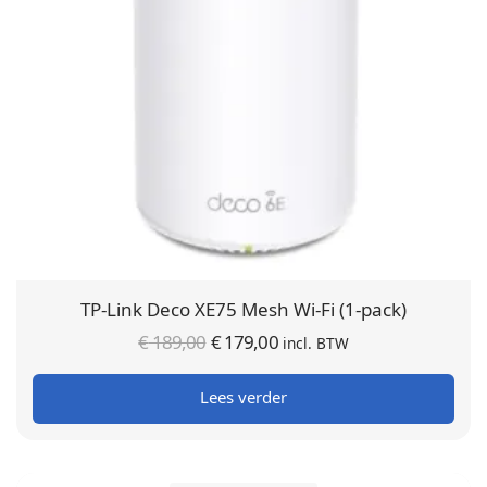
TP-Link Deco XE75 Mesh Wi-Fi (1-pack)
Oorspronkelijke
Huidige
€
189,00
€
179,00
incl. BTW
prijs was:
prijs is:
Lees verder
€ 189,00.
€ 179,00.