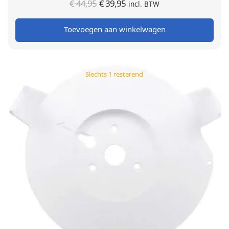
Oorspronkelijke
Huidige
€
44,95
€
39,95
incl. BTW
prijs was:
prijs is:
Toevoegen aan winkelwagen
€ 44,95.
€ 39,95.
Slechts 1 resterend