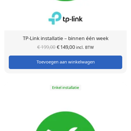
TP-Link installatie – binnen één week
Oorspronkelijke
Huidige
€
199,00
€
149,00
incl. BTW
prijs was:
prijs is:
Toevoegen aan winkelwagen
€ 199,00.
€ 149,00.
Enkel installatie