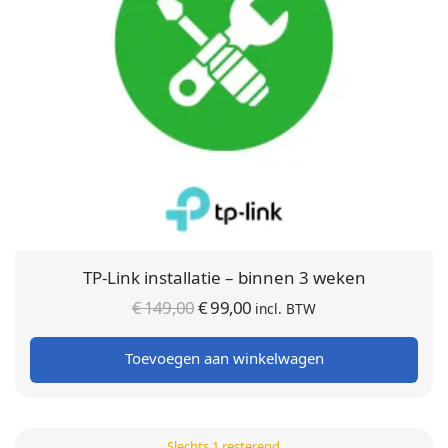
TP-Link installatie – binnen 3 weken
Oorspronkelijke
Huidige
€
149,00
€
99,00
incl. BTW
prijs was:
prijs is:
Toevoegen aan winkelwagen
€ 149,00.
€ 99,00.
Slechts 1 resterend