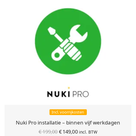
Incl. voorrijkosten
Nuki Pro installatie – binnen vijf werkdagen
Oorspronkelijke
Huidige
€
199,00
€
149,00
incl. BTW