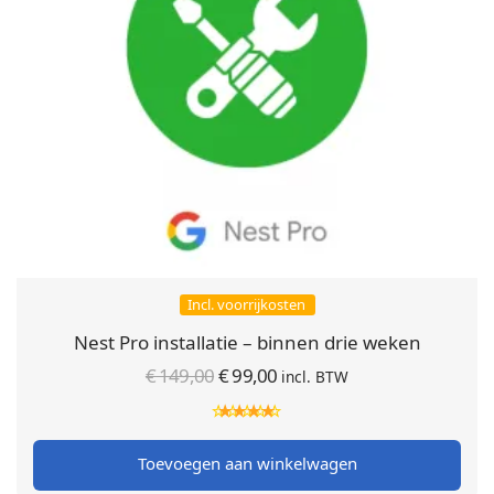
Incl. voorrijkosten
Nest Pro installatie – binnen drie weken
Oorspronkelijke
Huidige
€
149,00
€
99,00
incl. BTW
prijs was:
prijs is:
€ 149,00.
€ 99,00.
Toevoegen aan winkelwagen