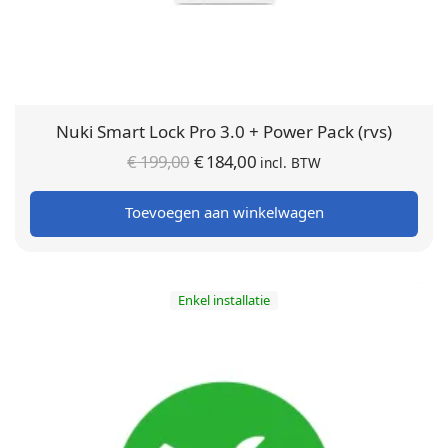
Nuki Smart Lock Pro 3.0 + Power Pack (rvs)
Oorspronkelijke
Huidige
€
199,00
€
184,00
incl. BTW
prijs was:
prijs is:
Toevoegen aan winkelwagen
€ 199,00.
€ 184,00.
Enkel installatie