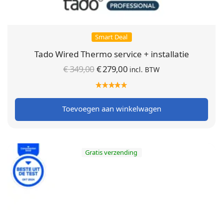
Smart Deal
Tado Wired Thermo service + installatie
Oorspronkelijke
Huidige
€
349,00
€
279,00
incl. BTW
prijs was:
prijs is:
€ 349,00.
€ 279,00.
Toevoegen aan winkelwagen
Gratis verzending