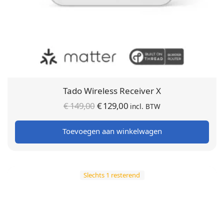
Tado Wireless Receiver X
Oorspronkelijke
Huidige
€
149,00
€
129,00
incl. BTW
prijs was:
prijs is:
Toevoegen aan winkelwagen
€ 149,00.
€ 129,00.
Slechts 1 resterend