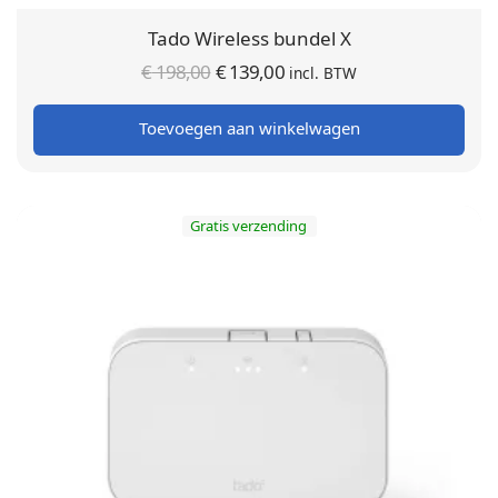
Tado Wireless bundel X
Oorspronkelijke
Huidige
€
198,00
€
139,00
incl. BTW
prijs was:
prijs is:
Toevoegen aan winkelwagen
€ 198,00.
€ 139,00.
Gratis verzending