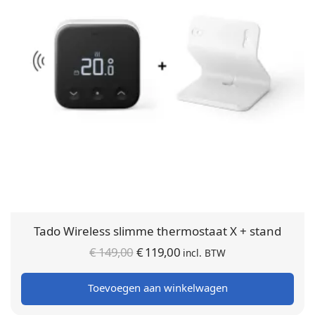
Tado Wireless slimme thermostaat X + stand
Oorspronkelijke
Huidige
€
149,00
€
119,00
incl. BTW
prijs was:
prijs is:
Toevoegen aan winkelwagen
€ 149,00.
€ 119,00.