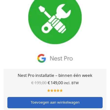
Nest Pro installatie – binnen één week
Oorspronkelijke
Huidige
€
199,00
€
149,00
incl. BTW
prijs was:
prijs is:
€ 199,00.
€ 149,00.
Toevoegen aan winkelwagen