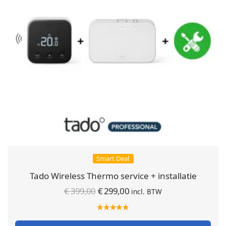
Smart Deal
Tado Wireless Thermo service + installatie
Oorspronkelijke
Huidige
€
399,00
€
299,00
incl. BTW
prijs was:
prijs is:
€ 399,00.
€ 299,00.