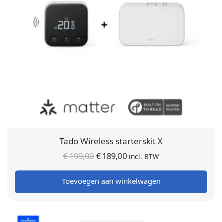
Tado Wireless starterskit X
Oorspronkelijke
Huidige
€
199,00
€
189,00
incl. BTW
prijs was:
prijs is:
Toevoegen aan winkelwagen
€ 199,00.
€ 189,00.