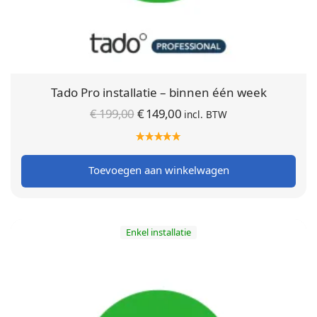
Tado Pro installatie – binnen één week
Oorspronkelijke
Huidige
€
199,00
€
149,00
incl. BTW
prijs was:
prijs is:
€ 199,00.
€ 149,00.
Toevoegen aan winkelwagen
Enkel installatie