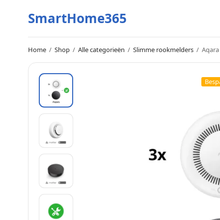
SmartHome365
Home
/
Shop
/
Alle categorieën
/
Slimme rookmelders
/
Aqara 
Besp