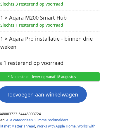
Slechts 3 resterend op voorraad
1 × Aqara M200 Smart Hub
Slechts 1 resterend op voorraad
1 × Aqara Pro installatie - binnen drie
weken
s 1 resterend op voorraad
* Nu besteld = levering vanaf 18 augustus
Toevoegen aan winkelwagen
448003723-54448003724
eën:
Alle categorieën
,
Slimme rookmelders
kt met Matter Thread
,
Works with Apple Home
,
Works with