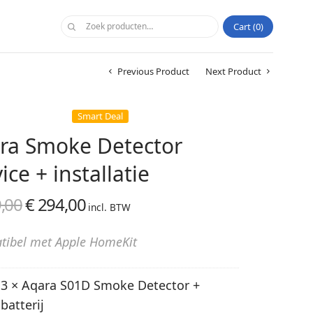
Cart
0
Previous Product
Next Product
Smart Deal
ra Smoke Detector
ice + installatie
,00
€
294,00
Oorspronkelijke
Huidige
incl. BTW
prijs was:
prijs is:
ibel met Apple HomeKit
€ 369,00.
€ 294,00.
3 × Aqara S01D Smoke Detector +
batterij