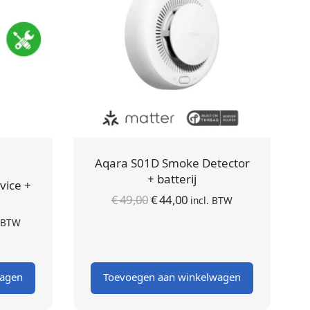
Aqara S01D Smoke Detector
+ batterij
vice +
Oorspronkelijke
Huidige
€
49,00
€
44,00
incl. BTW
prijs was:
prijs is:
ijke
dige
. BTW
€ 49,00.
€ 44,00.
:
s is:
.
9,00.
wagen
Toevoegen aan winkelwagen