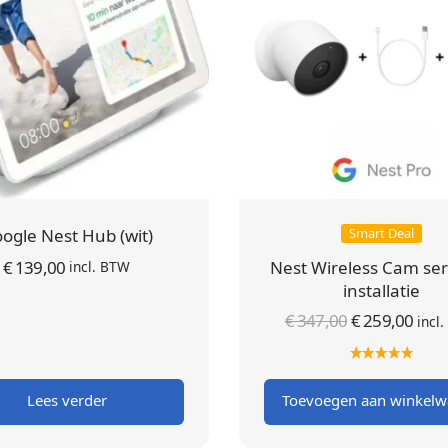
ogle Nest Hub (wit)
Smart Deal
€
139,00
Nest Wireless Cam ser
incl. BTW
installatie
Oorspronkel
Hui
€
347,00
€
259,00
incl
prijs was
prij
€ 347,00
€ 25
Lees verder
Toevoegen aan winkel