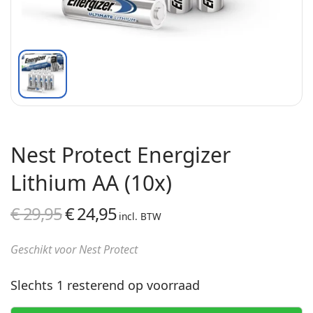
Nest Protect Energizer
Lithium AA (10x)
€
29,95
€
24,95
Oorspronkelijke
Huidige
incl. BTW
prijs was:
prijs is:
Geschikt voor Nest Protect
€ 29,95.
€ 24,95.
Slechts 1 resterend op voorraad