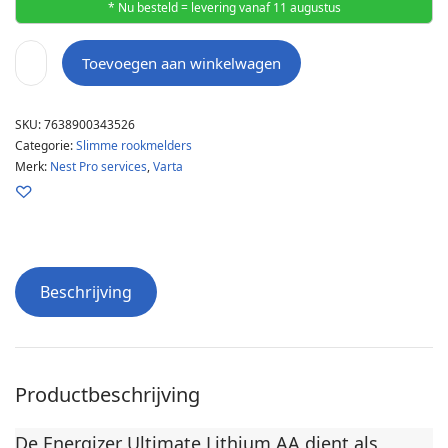
* Nu besteld = levering vanaf 11 augustus
Toevoegen aan winkelwagen
SKU:
7638900343526
Categorie:
Slimme rookmelders
Merk:
Nest Pro services
,
Varta
Beschrijving
Productbeschrijving
De Energizer Ultimate Lithium AA dient als