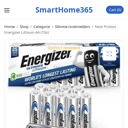
SmartHome365
Cart
0
Home
/
Shop
/
Categorie
/
Slimme rookmelders
/
Nest Protect
Energizer Lithium AA (10x)
Slechts 1 resterend