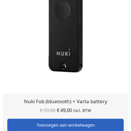
Nuki Fob (bluetooth) + Varta battery
Oorspronkelijke
Huidige
€
59,00
€
49,00
incl. BTW
prijs was:
prijs is:
Toevoegen aan winkelwagen
€ 59,00.
€ 49,00.