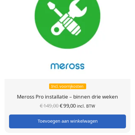
Incl. voorrijkosten
Meross Pro installatie – binnen drie weken
Oorspronkelijke
Huidige
€
149,00
€
99,00
incl. BTW
prijs was:
prijs is:
Toevoegen aan winkelwagen
€ 149,00.
€ 99,00.