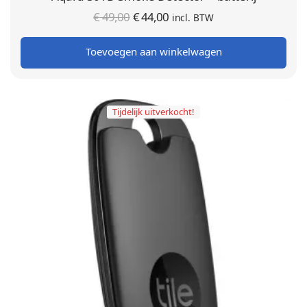
Oorspronkelijke
Huidige
€
49,00
€
44,00
incl. BTW
prijs was:
prijs is:
Toevoegen aan winkelwagen
€ 49,00.
€ 44,00.
Tijdelijk uitverkocht!