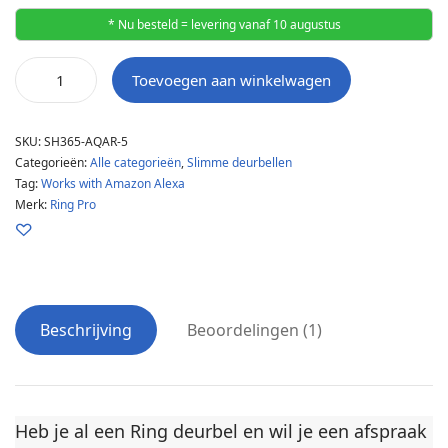
* Nu besteld = levering vanaf 10 augustus
Toevoegen aan winkelwagen
SKU:
SH365-AQAR-5
Categorieën:
Alle categorieën
,
Slimme deurbellen
Tag:
Works with Amazon Alexa
Merk:
Ring Pro
Beschrijving
Beoordelingen (1)
Heb je al een Ring deurbel en wil je een afspraak