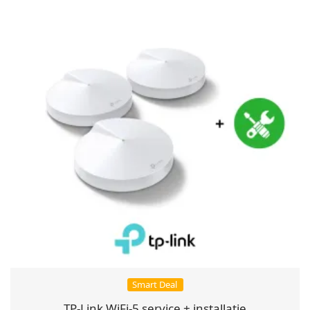
Smart Deal
TP-Link WiFi-5 service + installatie