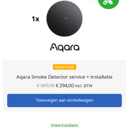
Smart Deal
Aqara Smoke Detector service + installatie
Oorspronkelijke
Huidige
€
369,00
€
294,00
incl. BTW
prijs was:
prijs is:
Toevoegen aan winkelwagen
€ 369,00.
€ 294,00.
Enkel installatie