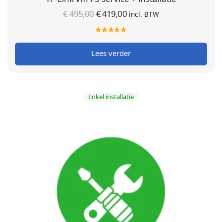
Oorspronkelijke
Huidige
€
495,00
€
419,00
incl. BTW
prijs was:
prijs is:
€ 495,00.
€ 419,00.
Lees verder
Enkel installatie