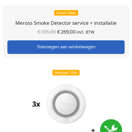
Smart Deal
Meross Smoke Detector service + installatie
Oorspronkelijke
Huidige
€
335,00
€
269,00
incl. BTW
prijs was:
prijs is:
Toevoegen aan winkelwagen
€ 335,00.
€ 269,00.
Bespaar 20%