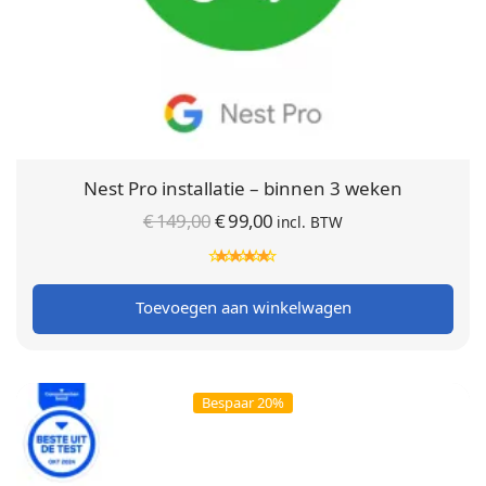
Nest Pro installatie – binnen 3 weken
Oorspronkelijke
Huidige
€
149,00
€
99,00
incl. BTW
prijs was:
prijs is:
€ 149,00.
€ 99,00.
Toevoegen aan winkelwagen
Bespaar 20%