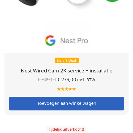
Smart Deal
Nest Wired Cam 2K service + installatie
Oorspronkelijke
Huidige
€
349,00
€
279,00
incl. BTW
prijs was:
prijs is:
€ 349,00.
€ 279,00.
Toevoegen aan winkelwagen
Tijdelijk uitverkocht!