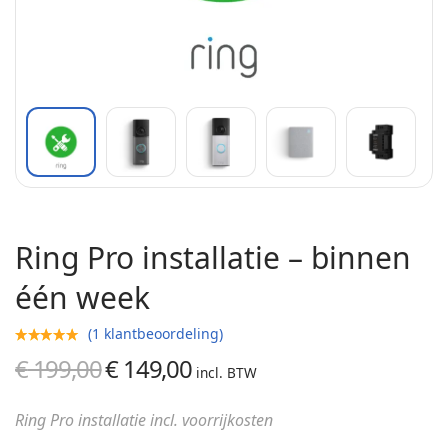
Ring Pro installatie – binnen
één week
(
1
klantbeoordeling)
€
199,00
€
149,00
Oorspronkelijke
Huidige
incl. BTW
prijs was:
prijs is:
Ring Pro installatie incl. voorrijkosten
€ 199,00.
€ 149,00.