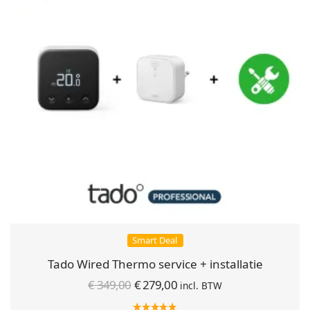
Smart Deal
Tado Wired Thermo service + installatie
Oorspronkelijke
Huidige
€
349,00
€
279,00
incl. BTW
prijs was:
prijs is: