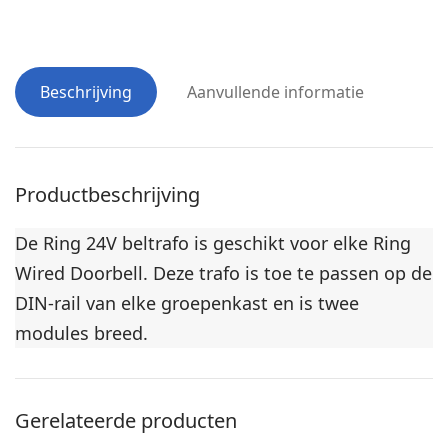
a
e
s
k
t
k
2
e
Beschrijving
Aanvullende informatie
-
r
m
(
o
l
d
e
Productbeschrijving
u
n
l
g
De Ring 24V beltrafo is geschikt voor elke Ring
e
t
Wired Doorbell. Deze trafo is toe te passen op de
s
e
DIN-rail van elke groepenkast en is twee
(
1
D
modules breed.
m
I
)
N
-
Gerelateerde producten
r