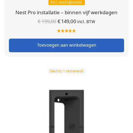
Incl. voorrijkosten
Nest Pro installatie – binnen vijf werkdagen
Oorspronkelijke
Huidige
€
199,00
€
149,00
incl. BTW
prijs was:
prijs is:
€ 199,00.
€ 149,00.
Toevoegen aan winkelwagen
Slechts 1 resterend