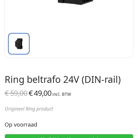
Ring beltrafo 24V (DIN-rail)
€
59,00
€
49,00
Oorspronkelijke
Huidige
incl. BTW
prijs was:
prijs is:
Origineel Ring product
€ 59,00.
€ 49,00.
Op voorraad