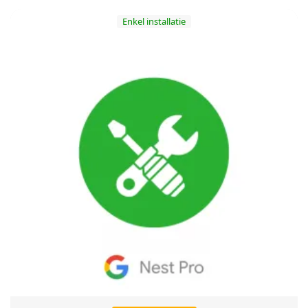
a
i
Enkel installatie
l
)