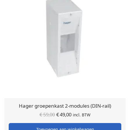
Hager groepenkast 2-modules (DIN-rail)
Oorspronkelijke
Huidige
€
59,00
€
49,00
incl. BTW
prijs was:
prijs is:
Toevoegen aan winkelwagen