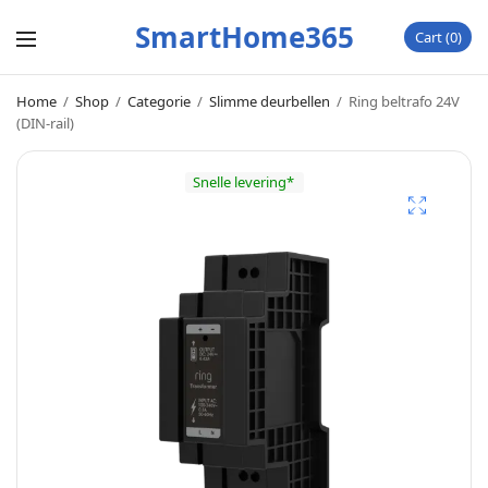
SmartHome365
Cart
0
Home
/
Shop
/
Categorie
/
Slimme deurbellen
/
Ring beltrafo 24V
(DIN-rail)
Snelle levering*