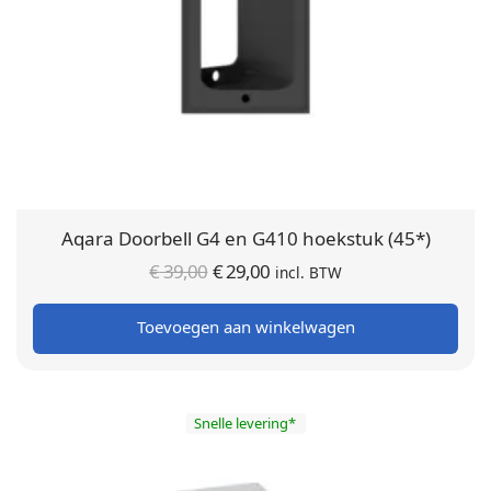
Aqara Doorbell G4 en G410 hoekstuk (45*)
Oorspronkelijke
Huidige
€
39,00
€
29,00
incl. BTW
prijs was:
prijs is:
Toevoegen aan winkelwagen
€ 39,00.
€ 29,00.
Snelle levering*