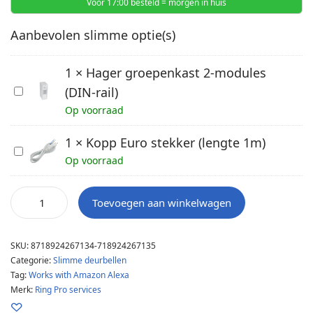
Vóór 17:00 besteld = morgen in huis
Aanbevolen slimme optie(s)
1
×
Hager groepenkast 2-modules
H
(DIN-rail)
a
Op voorraad
g
e
1
×
Kopp Euro stekker (lengte 1m)
K
r
Op voorraad
o
g
p
r
p
Toevoegen aan winkelwagen
o
E
e
u
p
SKU:
8718924267134-718924267135
r
Categorie:
Slimme deurbellen
e
o
Tag:
Works with Amazon Alexa
n
s
Merk:
Ring Pro services
k
t