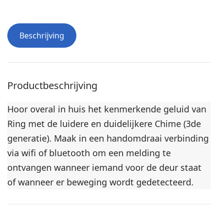
a
a
t
l
i
l
Beschrijving
e
a
-
t
b
i
i
e
Productbeschrijving
n
-
n
b
Hoor overal in huis het kenmerkende geluid van
e
i
Ring met de luidere en duidelijkere Chime (3de
n
n
generatie). Maak in een handomdraai verbinding
v
n
via wifi of bluetooth om een melding te
i
e
j
ontvangen wanneer iemand voor de deur staat
n
f
d
of wanneer er beweging wordt gedetecteerd.
w
r
e
i
r
e