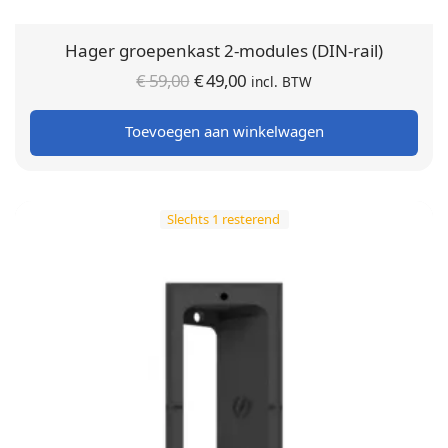
Hager groepenkast 2-modules (DIN-rail)
Oorspronkelijke
Huidige
€
59,00
€
49,00
incl. BTW
prijs was:
prijs is:
Toevoegen aan winkelwagen
€ 59,00.
€ 49,00.
Slechts 1 resterend