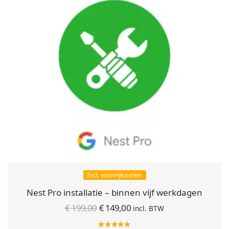
Incl. voorrijkosten
Nest Pro installatie – binnen vijf werkdagen
Oorspronkelijke
Huidige
€
199,00
€
149,00
incl. BTW
prijs was:
prijs is: