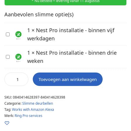
* Nu besteld = levering vanaf 11 augustus
Aanbevolen slimme optie(s)
1
×
Nest Pro installatie - binnen vijf
N
werkdagen
e
s
1
×
Nest Pro installatie - binnen drie
t
N
weken
P
e
r
s
o
t
Toevoegen aan winkelwagen
i
P
n
r
SKU:
0840414628397-840414628398
s
o
Categorie:
Slimme deurbellen
t
i
Tag:
Works with Amazon Alexa
a
n
Merk:
Ring Pro services
l
s
l
t