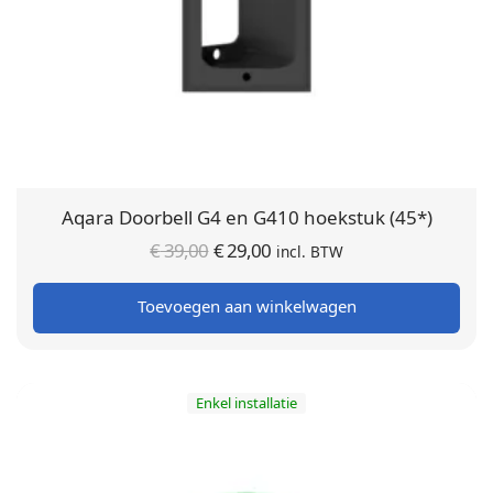
Aqara Doorbell G4 en G410 hoekstuk (45*)
Oorspronkelijke
Huidige
€
39,00
€
29,00
incl. BTW
prijs was:
prijs is:
Toevoegen aan winkelwagen
€ 39,00.
€ 29,00.
Enkel installatie