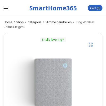
SmartHome365
Cart
0
Home
/
Shop
/
Categorie
/
Slimme deurbellen
/
Ring Wireless
Chime (3e gen)
Snelle levering*