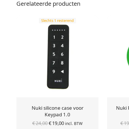
Gerelateerde producten
Slechts 1 resterend
Nuki silicone case voor
Nuki 
Keypad 1.0
Oorspronkelijke
Huidige
€
24,00
€
19,00
€
19
incl. BTW