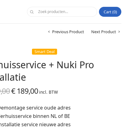
Cart
0
Previous Product
Next Product
Smart Deal
huisservice + Nuki Pro
allatie
,00
€
189,00
Oorspronkelijke
Huidige
incl. BTW
prijs was:
prijs is:
Demontage service oude adres
€ 199,00.
€ 189,00.
Verhuisservice binnen NL of BE
Installatie service nieuwe adres