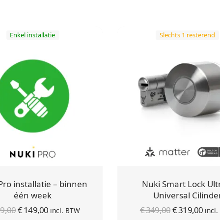
Enkel installatie
Slechts 1 resterend
Pro installatie – binnen
Nuki Smart Lock Ult
één week
Universal Cilinde
Oorspronkelijke
Huidige
Oorspronkel
Hui
9,00
€
149,00
€
349,00
€
319,00
incl. BTW
incl