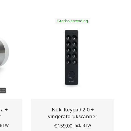
Gratis verzending
ra +
Nuki Keypad 2.0 +
r
vingerafdrukscanner
ijke
dige
€
159,00
. BTW
incl. BTW