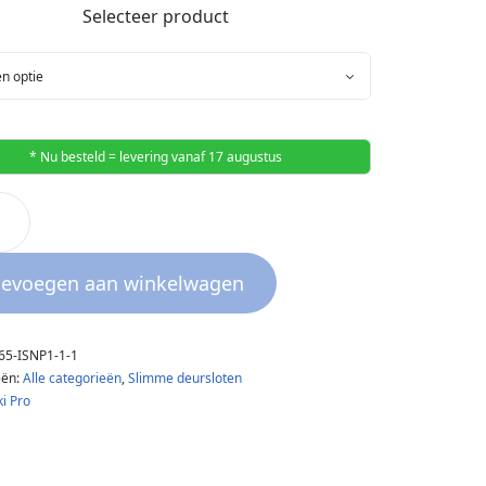
Selecteer product
* Nu besteld = levering vanaf 17 augustus
oevoegen aan winkelwagen
65-ISNP1-1-1
eën:
Alle categorieën
,
Slimme deursloten
i Pro