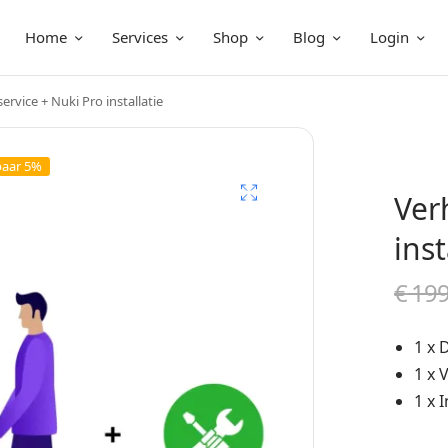
Home
Services
Shop
Blog
Login
ervice + Nuki Pro installatie
paar 5%
Ver
inst
€
199
1 x 
1 x 
1 x 