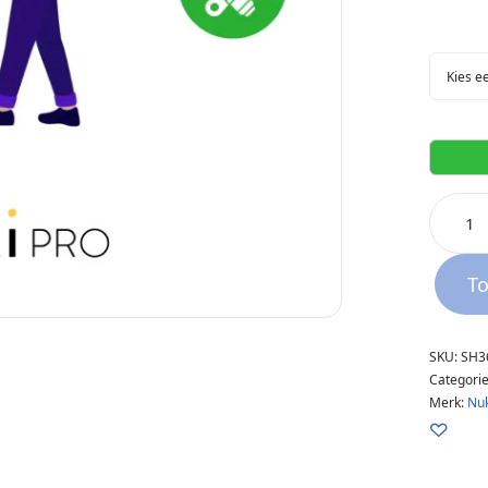
T
SKU:
SH3
Categori
Merk:
Nuk