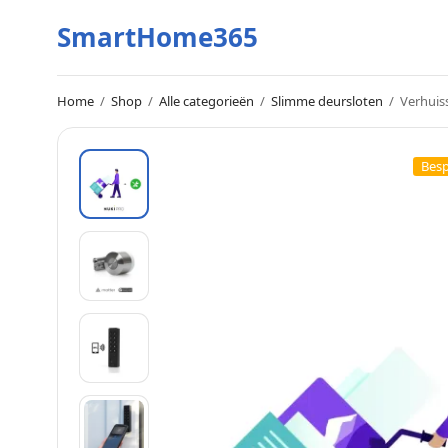
SmartHome365
Home
/
Shop
/
Alle categorieën
/
Slimme deursloten
/
Verhuiss
Bes