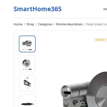
SmartHome365
H
Home
/
Shop
/
Categorie
/
Slimme deursloten
/
Nuki Smart Loc
Slechts 