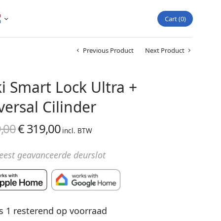
Cart
0
Previous Product
Next Product
i Smart Lock Ultra +
versal Cilinder
,00
€
319,00
Oorspronkelijke
Huidige
incl. BTW
prijs was:
prijs is:
est geavanceerde deurslot
€ 349,00.
€ 319,00.
s 1 resterend op voorraad