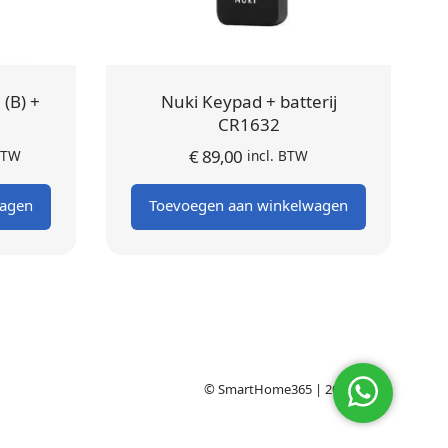
 (B) +
Nuki Keypad + batterij
CR1632
ijke
ige
€
89,00
 BTW
incl. BTW
:
is:
wagen
Toevoegen aan winkelwagen
00.
© SmartHome365 | 2016 - 2026