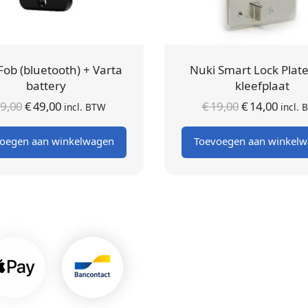
Fob (bluetooth) + Varta
Nuki Smart Lock Plate
battery
kleefplaat
Oorspronkelijke
Huidige
Oorspronkel
Huid
9,00
€
49,00
€
19,00
€
14,00
incl. BTW
incl.
prijs was:
prijs is:
prijs was
prijs 
oegen aan winkelwagen
Toevoegen aan winkel
€ 59,00.
€ 49,00.
€ 19,00.
€ 14,