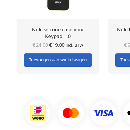
Nuki silicone case voor
Nuki 
Keypad 1.0
Oorspronkelijke
Huidige
€
24,00
€
19,00
€
5
incl. BTW
prijs was:
prijs is:
Toevoegen aan winkelwagen
Toev
€ 24,00.
€ 19,00.