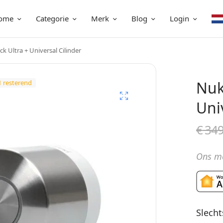
ome
Categorie
Merk
Blog
Login
k Ultra + Universal Cilinder
Nuk
1 resterend
Uni
€
349
Ons me
Slecht