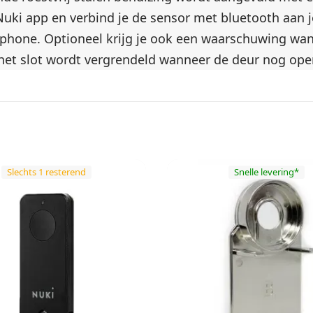
d
Nuki app en verbind je de sensor met bluetooth aan je
r
rtphone. Optioneel krijg je ook een waarschuwing wa
i
het slot wordt vergrendeld wanneer de deur nog open
e
w
e
k
e
n
Slechts 1 resterend
Snelle levering*