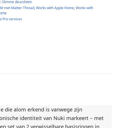
e:
Slimme deursloten
kt met Matter Thread
,
Works with Apple Home
,
Works with
Home
i Pro services
ie die alom erkend is vanwege zijn
onische identiteit van Nuki markeert – met
en set van 2 verwisselbare basisringen in