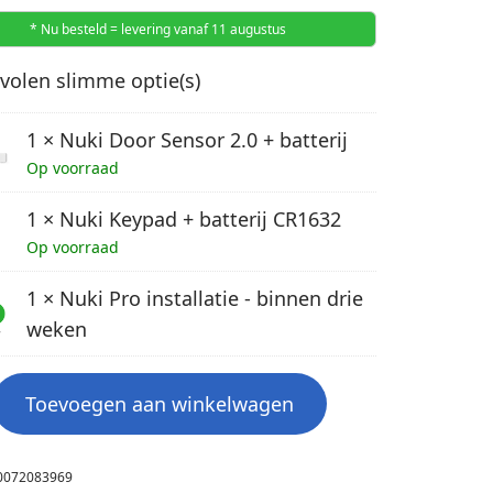
* Nu besteld = levering vanaf 11 augustus
olen slimme optie(s)
1
×
Nuki Door Sensor 2.0 + batterij
Op voorraad
1
×
Nuki Keypad + batterij CR1632
Op voorraad
1
×
Nuki Pro installatie - binnen drie
weken
Toevoegen aan winkelwagen
0072083969