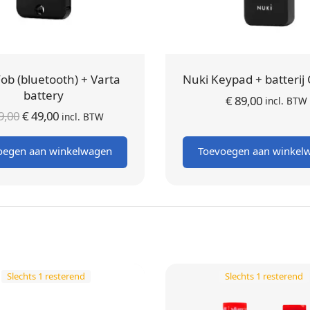
ob (bluetooth) + Varta
Nuki Keypad + batterij
battery
€
89,00
incl. BTW
Oorspronkelijke
Huidige
9,00
€
49,00
incl. BTW
prijs was:
prijs is:
oegen aan winkelwagen
Toevoegen aan winkel
€ 59,00.
€ 49,00.
Slechts 1 resterend
Slechts 1 resterend