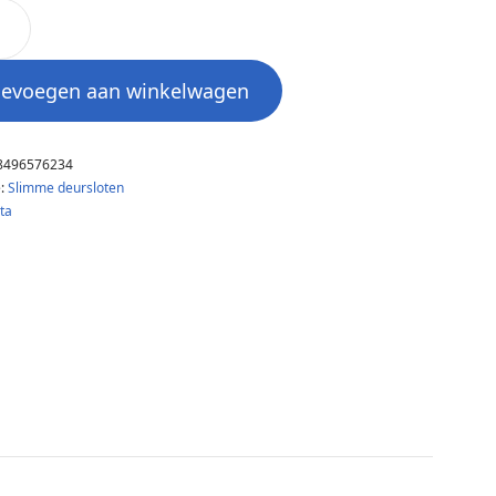
oevoegen aan winkelwagen
8496576234
e:
Slimme deursloten
ta