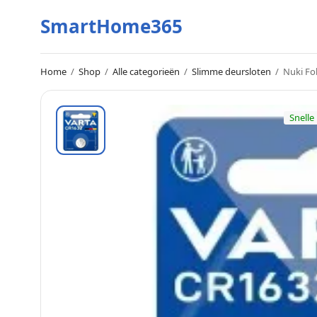
SmartHome365
Home
/
Shop
/
Alle categorieën
/
Slimme deursloten
/
Nuki Fob
Snelle