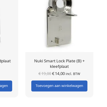
dplaat
Nuki Smart Lock Plate (B) +
kleefplaat
Oorspronkelijke
Huidige
€
19,00
€
14,00
incl. BTW
prijs was:
prijs is:
wagen
Toevoegen aan winkelwagen
€ 19,00.
€ 14,00.