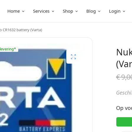
Home
Services
Shop
Blog
Login
 CR1632 battery (Varta)
Nuk
 levering*
(Var
€
9,0
Geschi
Op vo