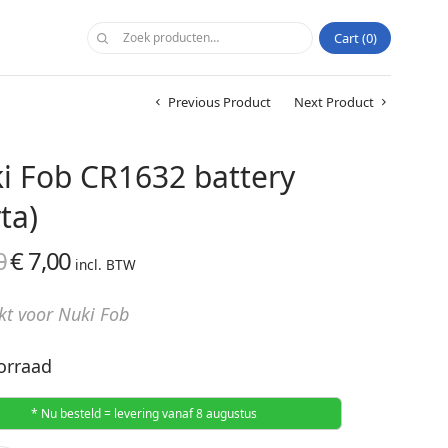
Cart
0
Previous Product
Next Product
i Fob CR1632 battery
ta)
0
€
7,00
Oorspronkelijke
Huidige
incl. BTW
prijs was:
prijs is:
kt voor Nuki Fob
€ 9,00.
€ 7,00.
orraad
* Nu besteld = levering vanaf 8 augustus