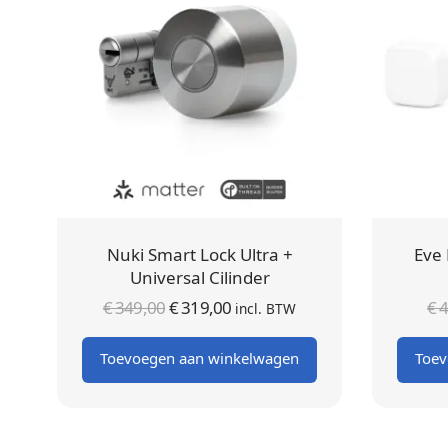
Nuki Smart Lock Ultra +
Eve 
Universal Cilinder
Oorspronkelijke
Huidige
€
349,00
€
319,00
€
4
incl. BTW
prijs was:
prijs is:
Toevoegen aan winkelwagen
Toev
€ 349,00.
€ 319,00.