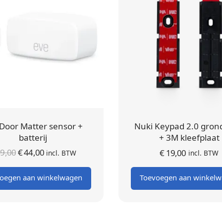
Door Matter sensor +
Nuki Keypad 2.0 gron
batterij
+ 3M kleefplaat
Oorspronkelijke
Huidige
9,00
€
44,00
€
19,00
incl. BTW
incl. BTW
prijs was:
prijs is:
oegen aan winkelwagen
Toevoegen aan winkel
€ 49,00.
€ 44,00.