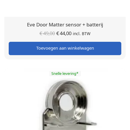
Eve Door Matter sensor + batterij
Oorspronkelijke
Huidige
€
49,00
€
44,00
incl. BTW
prijs was:
prijs is:
Toevoegen aan winkelwagen
€ 49,00.
€ 44,00.
Snelle levering*