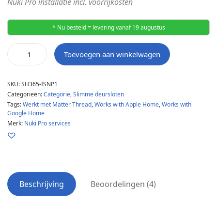
Nuki Pro installatie incl. voorrijkosten
€ 149,00.
€ 99,00.
* Nu besteld = levering vanaf 19 augustus
Toevoegen aan winkelwagen
SKU:
SH365-ISNP1
Categorieën:
Categorie
,
Slimme deursloten
Tags:
Werkt met Matter Thread
,
Works with Apple Home
,
Works with
Google Home
Merk:
Nuki Pro services
Beschrijving
Beoordelingen (4)