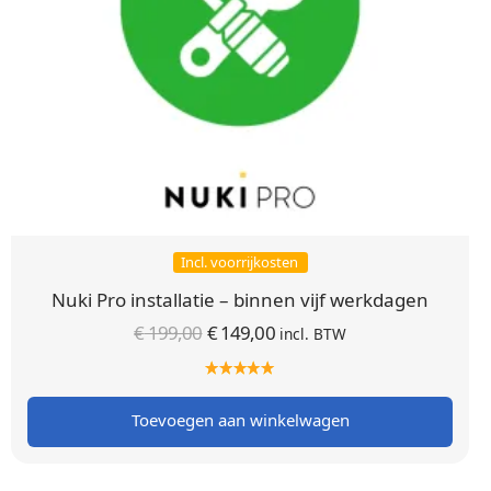
Incl. voorrijkosten
Nuki Pro installatie – binnen vijf werkdagen
Oorspronkelijke
Huidige
€
199,00
€
149,00
incl. BTW
prijs was:
prijs is:
€ 199,00.
€ 149,00.
Toevoegen aan winkelwagen