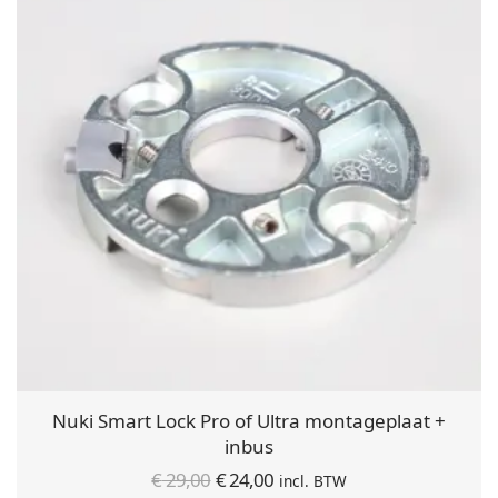
Nuki Smart Lock Pro of Ultra montageplaat +
inbus
Oorspronkelijke
Huidige
€
29,00
€
24,00
incl. BTW