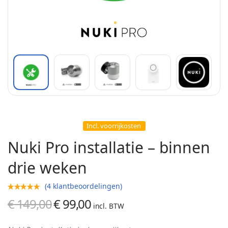
Incl. voorrijkosten
Nuki Pro installatie – binnen
drie weken
(
4
klantbeoordelingen)
€
149,00
€
99,00
Oorspronkelijke
Huidige
incl. BTW
prijs was:
prijs is: