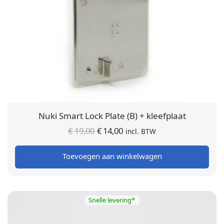
Nuki Smart Lock Plate (B) + kleefplaat
Oorspronkelijke
Huidige
€
19,00
€
14,00
incl. BTW
prijs was:
prijs is:
Toevoegen aan winkelwagen
€ 19,00.
€ 14,00.
Snelle levering*