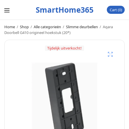
SmartHome365
Cart
0
Home
/
Shop
/
Alle categorieën
/
Slimme deurbellen
/
Aqara
Doorbell G410 origineel hoekstuk (20*)
Tijdelijk uitverkocht!