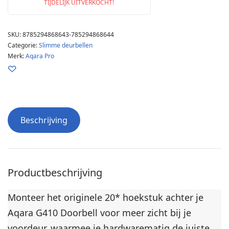
TIJDELIJK UITVERKOCHT!
SKU:
8785294868643-785294868644
Categorie:
Slimme deurbellen
Merk:
Aqara Pro
Beschrijving
Productbeschrijving
Monteer het originele 20* hoekstuk achter je
Aqara G410 Doorbell voor meer zicht bij je
voordeur, waarmee je hardwarematig de juiste