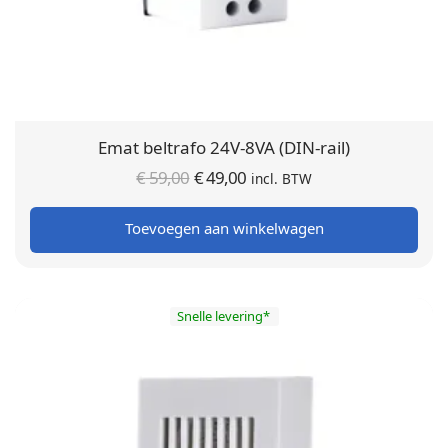
Emat beltrafo 24V-8VA (DIN-rail)
Oorspronkelijke
Huidige
€
59,00
€
49,00
incl. BTW
prijs was:
prijs is:
Toevoegen aan winkelwagen
€ 59,00.
€ 49,00.
Snelle levering*