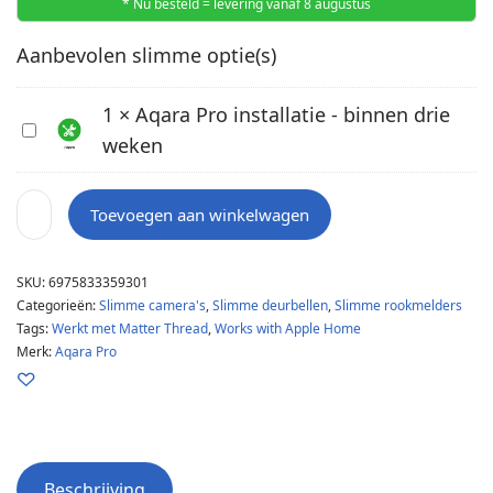
* Nu besteld = levering vanaf 8 augustus
Aanbevolen slimme optie(s)
1
×
Aqara Pro installatie - binnen drie
A
weken
q
a
r
Toevoegen aan winkelwagen
a
P
SKU:
6975833359301
r
Categorieën:
Slimme camera's
,
Slimme deurbellen
,
Slimme rookmelders
o
Tags:
Werkt met Matter Thread
,
Works with Apple Home
i
Merk:
Aqara Pro
n
s
t
a
l
Beschrijving