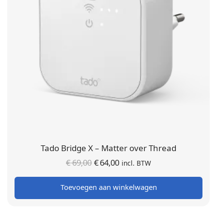
Tado Bridge X – Matter over Thread
Oorspronkelijke
Huidige
€
69,00
€
64,00
incl. BTW
prijs was:
prijs is:
Toevoegen aan winkelwagen
€ 69,00.
€ 64,00.