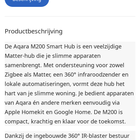
l
a
t
i
Productbeschrijving
e
-
De Aqara M200 Smart Hub is een veelzijdige
b
Matter-hub die je slimme apparaten
i
samenbrengt. Met ondersteuning voor zowel
n
Zigbee als Matter, een 360° infraroodzender en
n
lokale automatiseringen, vormt deze hub het
e
n
hart van je slimme woning. Je bedient apparaten
d
van Aqara én andere merken eenvoudig via
r
Apple Homekit en Google Home. De M200 is
i
compact, krachtig en klaar voor de toekomst.
e
w
Dankzij de ingebouwde 360° IR-blaster bestuur
e