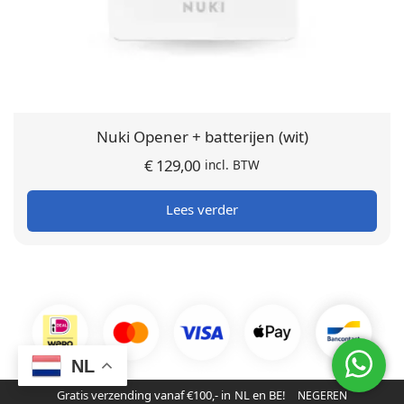
Nuki Opener + batterijen (wit)
€
129,00
incl. BTW
Lees verder
NL
© SmartHome365 | 2016 - 2026
Gratis verzending vanaf €100,- in NL en BE!
NEGEREN