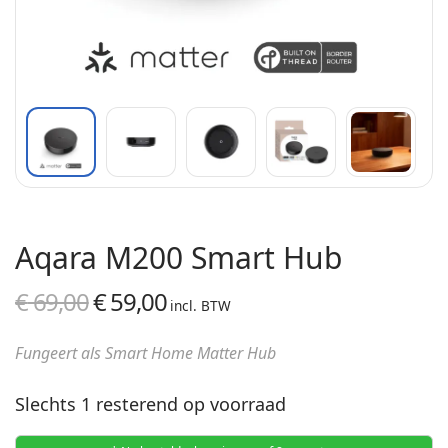
Aqara M200 Smart Hub
€
69,00
€
59,00
Oorspronkelijke
Huidige
incl. BTW
prijs was:
prijs is:
Fungeert als Smart Home Matter Hub
€ 69,00.
€ 59,00.
Slechts 1 resterend op voorraad