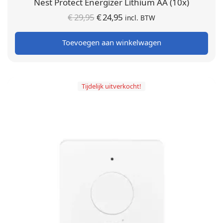
Nest Protect Energizer Lithium AA (10x)
Oorspronkelijke
Huidige
€
29,95
€
24,95
incl. BTW
prijs was:
prijs is:
Toevoegen aan winkelwagen
€ 29,95.
€ 24,95.
Tijdelijk uitverkocht!