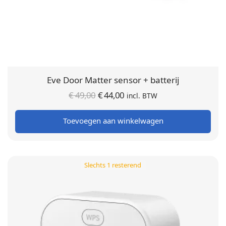
Eve Door Matter sensor + batterij
Oorspronkelijke
Huidige
€
49,00
€
44,00
incl. BTW
prijs was:
prijs is:
Toevoegen aan winkelwagen
€ 49,00.
€ 44,00.
Slechts 1 resterend