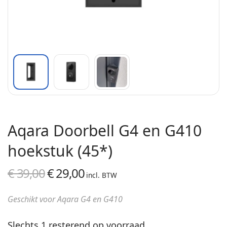
Aqara Doorbell G4 en G410
hoekstuk (45*)
€
39,00
€
29,00
Oorspronkelijke
Huidige
incl. BTW
prijs was:
prijs is:
Geschikt voor Aqara G4 en G410
€ 39,00.
€ 29,00.
Slechts 1 resterend op voorraad