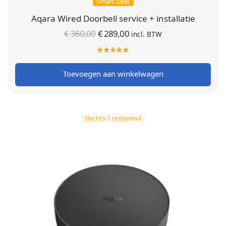
Smart Deal
Aqara Wired Doorbell service + installatie
Oorspronkelijke
Huidige
€
360,00
€
289,00
incl. BTW
prijs was:
prijs is:
€ 360,00.
€ 289,00.
Toevoegen aan winkelwagen
Slechts 1 resterend