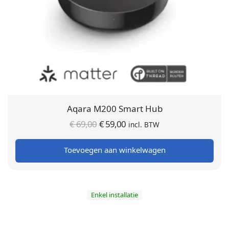
Aqara M200 Smart Hub
Oorspronkelijke
Huidige
€
69,00
€
59,00
incl. BTW
prijs was:
prijs is:
Toevoegen aan winkelwagen
€ 69,00.
€ 59,00.
Enkel installatie