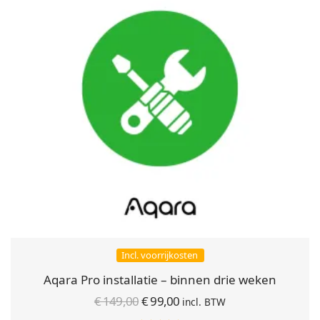
Incl. voorrijkosten
Aqara Pro installatie – binnen drie weken
Oorspronkelijke
Huidige
€
149,00
€
99,00
incl. BTW