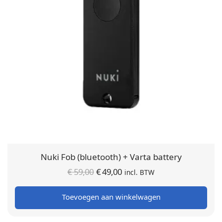
Nuki Fob (bluetooth) + Varta battery
Oorspronkelijke
Huidige
€
59,00
€
49,00
incl. BTW
prijs was:
prijs is:
Toevoegen aan winkelwagen
€ 59,00.
€ 49,00.