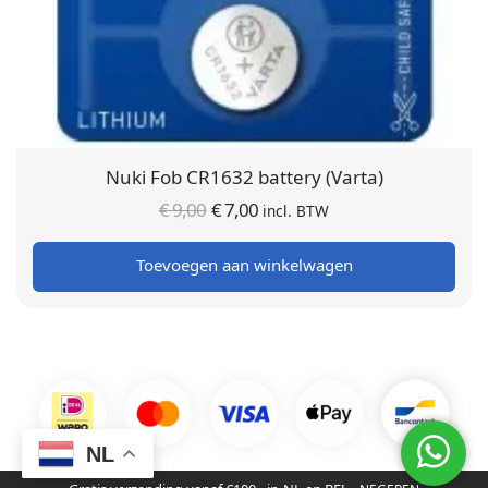
Nuki Fob CR1632 battery (Varta)
Oorspronkelijke
Huidige
€
9,00
€
7,00
incl. BTW
prijs was:
prijs is:
Toevoegen aan winkelwagen
€ 9,00.
€ 7,00.
NL
© SmartHome365 | 2016 - 2026