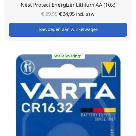
Nest Protect Energizer Lithium AA (10x)
Oorspronkelijke
Huidige
€
29,95
€
24,95
incl. BTW
prijs was:
prijs is:
Toevoegen aan winkelwagen
€ 29,95.
€ 24,95.
Snelle levering*