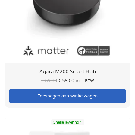
Aqara M200 Smart Hub
Oorspronkelijke
Huidige
€
69,00
€
59,00
incl. BTW
prijs was:
prijs is:
Toevoegen aan winkelwagen
€ 69,00.
€ 59,00.
Snelle levering*