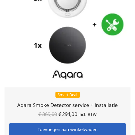
Smart Deal
Aqara Smoke Detector service + installatie
Oorspronkelijke
Huidige
€
369,00
€
294,00
incl. BTW
prijs was:
prijs is:
Toevoegen aan winkelwagen
€ 369,00.
€ 294,00.