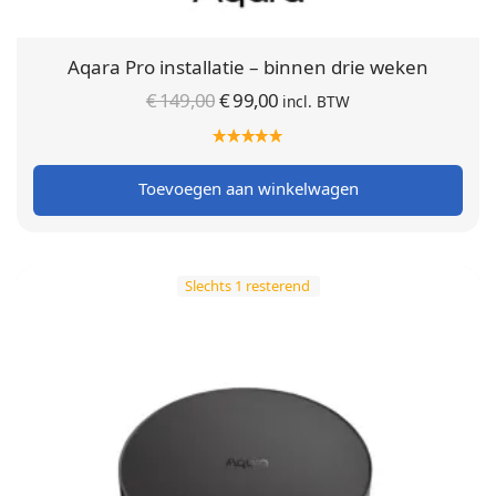
Aqara Pro installatie – binnen drie weken
Oorspronkelijke
Huidige
€
149,00
€
99,00
incl. BTW
prijs was:
prijs is:
€ 149,00.
€ 99,00.
Toevoegen aan winkelwagen
Slechts 1 resterend