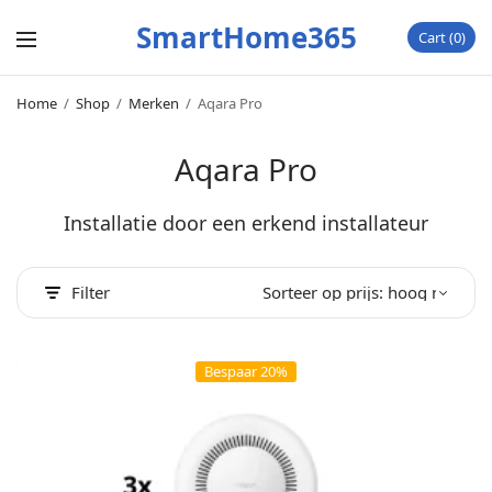
SmartHome365
Cart
0
Home
/
Shop
/
Merken
/
Aqara Pro
Aqara Pro
Installatie door een erkend installateur
Filter
Bespaar 20%