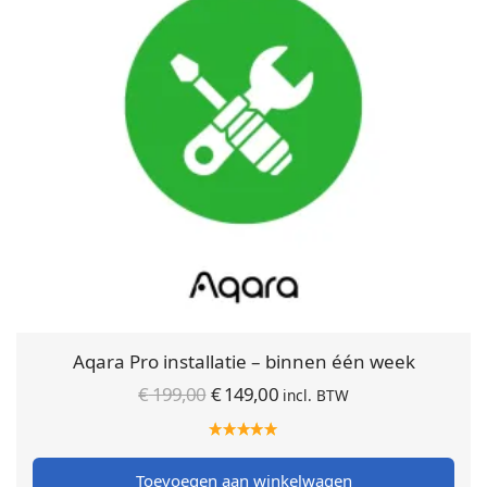
Aqara Pro installatie – binnen één week
Oorspronkelijke
Huidige
€
199,00
€
149,00
incl. BTW
prijs was:
prijs is:
€ 199,00.
€ 149,00.
Toevoegen aan winkelwagen