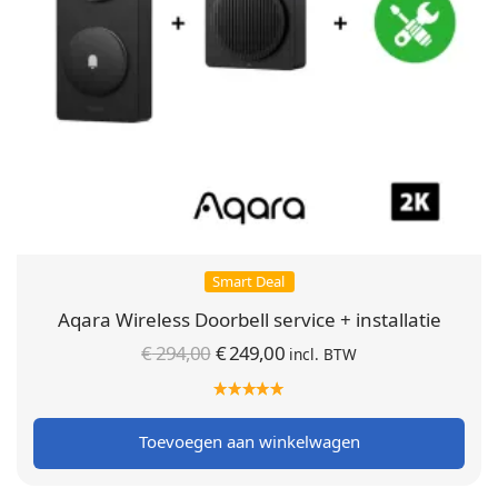
Smart Deal
Aqara Wireless Doorbell service + installatie
Oorspronkelijke
Huidige
€
294,00
€
249,00
incl. BTW
prijs was:
prijs is:
€ 294,00.
€ 249,00.
Toevoegen aan winkelwagen