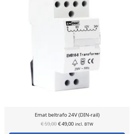
Emat beltrafo 24V (DIN-rail)
Oorspronkelijke
Huidige
€
59,00
€
49,00
incl. BTW
prijs was:
prijs is: