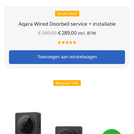
Smart Deal
Aqara Wired Doorbell service + installatie
Oorspronkelijke
Huidige
€
360,00
€
289,00
incl. BTW
prijs was:
prijs is:
€ 360,00.
€ 289,00.
Toevoegen aan winkelwagen
Bespaar 15%