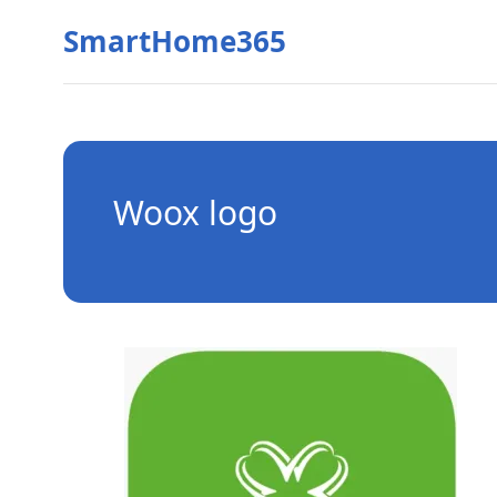
SmartHome365
Woox logo