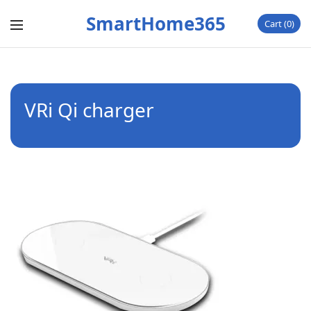
SmartHome365
Cart
0
VRi Qi charger