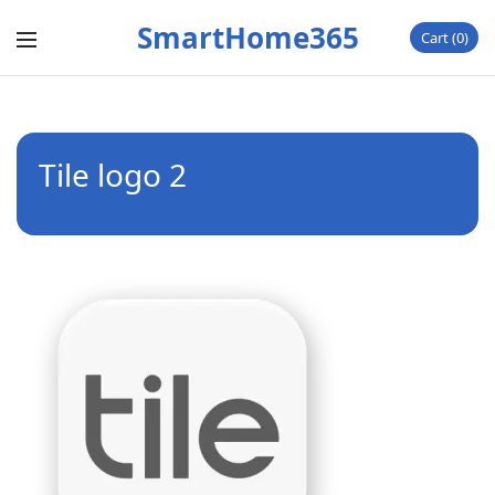
SmartHome365
Cart
0
Tile logo 2