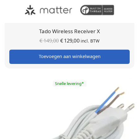
Tado Wireless Receiver X
Oorspronkelijke
Huidige
€
149,00
€
129,00
incl. BTW
prijs was:
prijs is:
Toevoegen aan winkelwagen
€ 149,00.
€ 129,00.
Snelle levering*