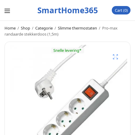
SmartHome365
Cart
0
Home
/
Shop
/
Categorie
/
Slimme thermostaten
/
Pro-max
randaarde stekkerdoos (1,5m)
Snelle levering*