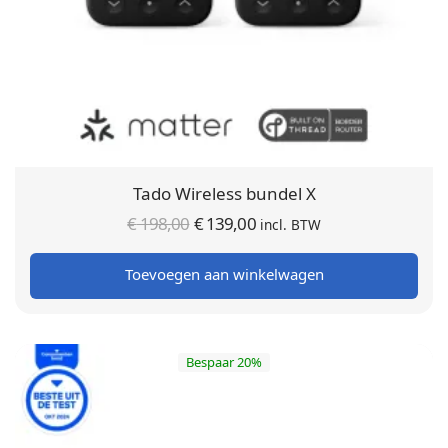
Tado Wireless bundel X
Oorspronkelijke
Huidige
€
198,00
€
139,00
incl. BTW
prijs was:
prijs is:
Toevoegen aan winkelwagen
€ 198,00.
€ 139,00.
Bespaar 20%