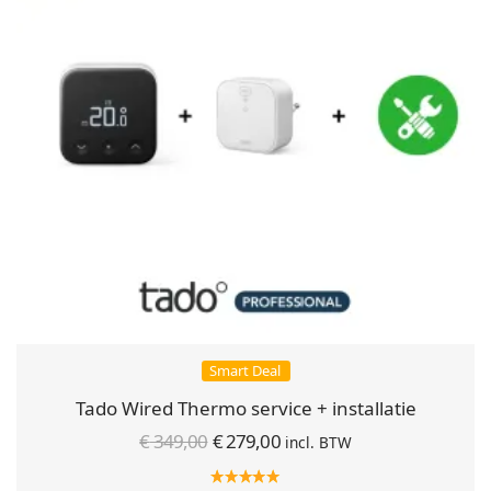
Smart Deal
Tado Wired Thermo service + installatie
Oorspronkelijke
Huidige
€
349,00
€
279,00
incl. BTW
prijs was:
prijs is: