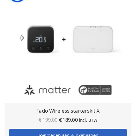
Tado Wireless starterskit X
Oorspronkelijke
Huidige
€
199,00
€
189,00
incl. BTW
prijs was:
prijs is:
Toevoegen aan winkelwagen