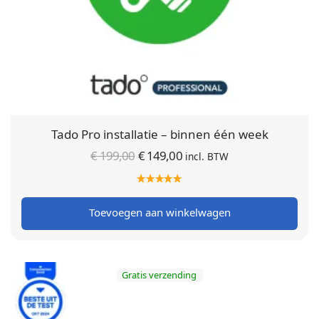
Tado Pro installatie – binnen één week
Oorspronkelijke
Huidige
€
199,00
€
149,00
incl. BTW
prijs was:
prijs is:
€ 199,00.
€ 149,00.
Toevoegen aan winkelwagen
Gratis verzending