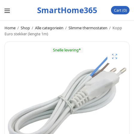
SmartHome365
Cart
0
Home
/
Shop
/
Alle categorieën
/
Slimme thermostaten
/
Kopp
Euro stekker (lengte 1m)
Snelle levering*