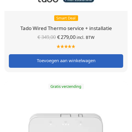
Smart Deal
Tado Wired Thermo service + installatie
Oorspronkelijke
Huidige
€
349,00
€
279,00
incl. BTW
prijs was:
prijs is:
€ 349,00.
€ 279,00.
Toevoegen aan winkelwagen
Gratis verzending