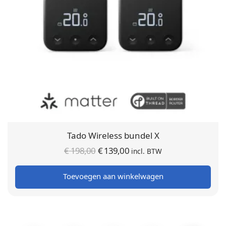
Tado Wireless bundel X
Oorspronkelijke
Huidige
€
198,00
€
139,00
incl. BTW
prijs was:
prijs is:
Toevoegen aan winkelwagen
€ 198,00.
€ 139,00.