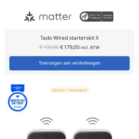
Tado Wired starterskit X
Oorspronkelijke
Huidige
€
199,00
€
179,00
incl. BTW
prijs was:
prijs is:
Toevoegen aan winkelwagen
€ 199,00.
€ 179,00.
Slechts 1 resterend