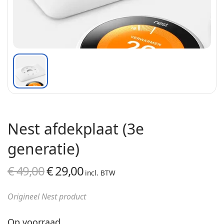
Nest afdekplaat (3e
generatie)
€
49,00
€
29,00
Oorspronkelijke
Huidige
incl. BTW
prijs was:
prijs is:
Origineel Nest product
€ 49,00.
€ 29,00.
Op voorraad