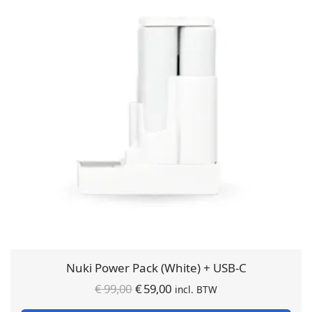
Nuki Power Pack (White) + USB-C
Oorspronkelijke
Huidige
€
99,00
€
59,00
incl. BTW
prijs was:
prijs is: