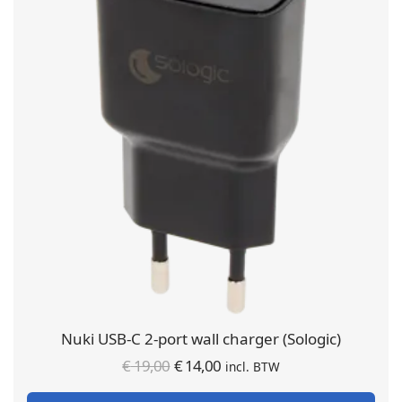
Nuki USB-C 2-port wall charger (Sologic)
Oorspronkelijke
Huidige
€
19,00
€
14,00
incl. BTW
prijs was:
prijs is: