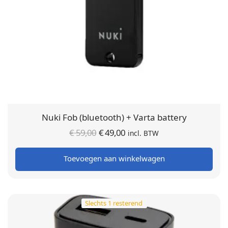
Nuki Fob (bluetooth) + Varta battery
Oorspronkelijke
Huidige
€
59,00
€
49,00
incl. BTW
prijs was:
prijs is:
Toevoegen aan winkelwagen
€ 59,00.
€ 49,00.
Slechts 1 resterend