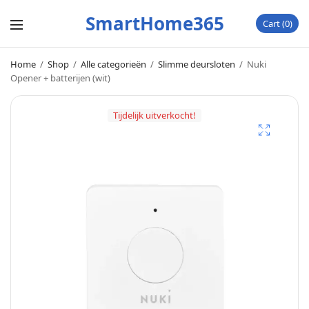
SmartHome365
Cart
0
Home
/
Shop
/
Alle categorieën
/
Slimme deursloten
/
Nuki
Opener + batterijen (wit)
Tijdelijk uitverkocht!