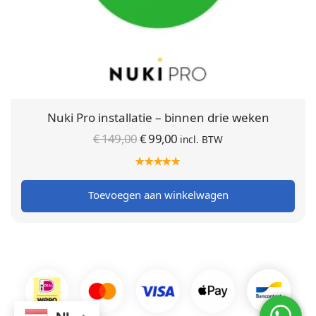
Nuki Pro installatie – binnen drie weken
Oorspronkelijke
Huidige
€
149,00
€
99,00
incl. BTW
prijs was:
prijs is:
€ 149,00.
€ 99,00.
Toevoegen aan winkelwagen