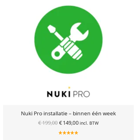
Nuki Pro installatie – binnen één week
Oorspronkelijke
Huidige
€
199,00
€
149,00
incl. BTW
prijs was:
prijs is:
€ 199,00.
€ 149,00.