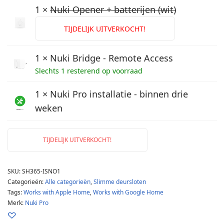
€ 377,00.
€ 319,00.
1 ×
Nuki Opener + batterijen (wit)
TIJDELIJK UITVERKOCHT!
1 × Nuki Bridge - Remote Access
Slechts 1 resterend op voorraad
1 × Nuki Pro installatie - binnen drie
weken
TIJDELIJK UITVERKOCHT!
SKU:
SH365-ISNO1
Categorieën:
Alle categorieën
,
Slimme deursloten
Tags:
Works with Apple Home
,
Works with Google Home
Merk:
Nuki Pro