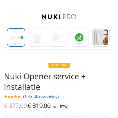
Smart Deal
Nuki Opener service +
installatie
(
1
klantbeoordeling)
€
377,00
€
319,00
Oorspronkelijke
Huidige
incl. BTW
prijs was:
prijs is: