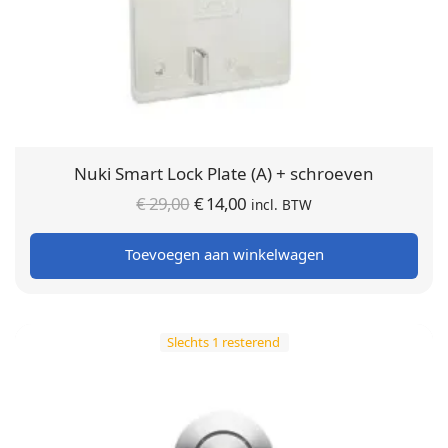
Nuki Smart Lock Plate (A) + schroeven
Oorspronkelijke
Huidige
€
29,00
€
14,00
incl. BTW
prijs was:
prijs is:
Toevoegen aan winkelwagen
€ 29,00.
€ 14,00.
Slechts 1 resterend