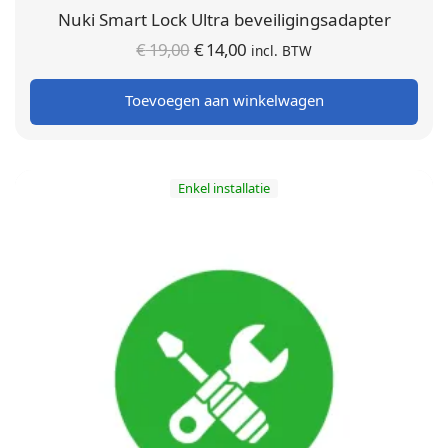
Nuki Smart Lock Ultra beveiligingsadapter
Oorspronkelijke
Huidige
€
19,00
€
14,00
incl. BTW
prijs was:
prijs is:
Toevoegen aan winkelwagen
€ 19,00.
€ 14,00.
Enkel installatie