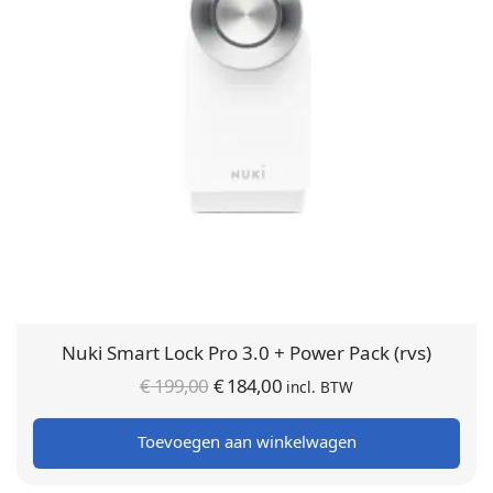
Nuki Smart Lock Pro 3.0 + Power Pack (rvs)
Oorspronkelijke
Huidige
€
199,00
€
184,00
incl. BTW
prijs was:
prijs is:
Toevoegen aan winkelwagen
€ 199,00.
€ 184,00.