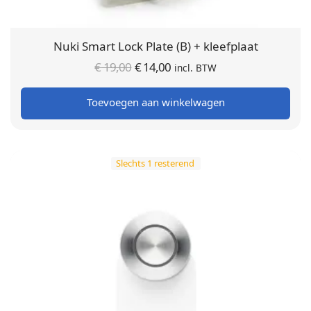
Nuki Smart Lock Plate (B) + kleefplaat
Oorspronkelijke
Huidige
€
19,00
€
14,00
incl. BTW
prijs was:
prijs is:
Toevoegen aan winkelwagen
€ 19,00.
€ 14,00.
Slechts 1 resterend