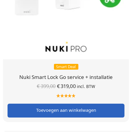
Smart Deal
Nuki Smart Lock Go service + installatie
Oorspronkelijke
Huidige
€
399,00
€
319,00
incl. BTW
prijs was:
prijs is:
€ 399,00.
€ 319,00.
Toevoegen aan winkelwagen