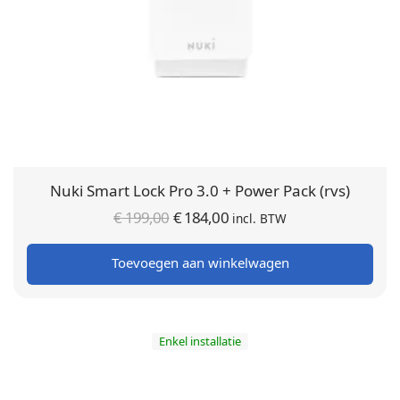
Nuki Smart Lock Pro 3.0 + Power Pack (rvs)
Oorspronkelijke
Huidige
€
199,00
€
184,00
incl. BTW
prijs was:
prijs is:
Toevoegen aan winkelwagen
€ 199,00.
€ 184,00.
Enkel installatie