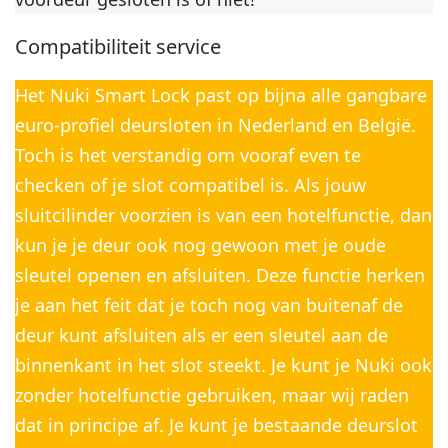
Compatibiliteit service
Het Nuki Smart Lock past op bijna alle gangbare
euro-profiel deursloten in Nederland en België.
Toch is het verstandig om vooraf even te
checken of je slot compatibel is. Als jouw
sluitcilinder voorzien is van een hotelfunctie, dan
kun je je deur ook nog gewoon met je oude
sleutel openen en afsluiten. Deze functie herken
je aan het feit dat je toch nog van buitenaf de
deur kunt afsluiten als er een sleutel aan de
binnenkant in het slot steekt. Je kunt je Nuki ook
zonder hotelfunctie gebruiken, maar wij raden
dat in principe af. Je kunt je bestaande deurslot