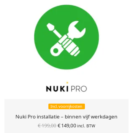
Incl. voorrijkosten
Nuki Pro installatie – binnen vijf werkdagen
Oorspronkelijke
Huidige
€
199,00
€
149,00
incl. BTW