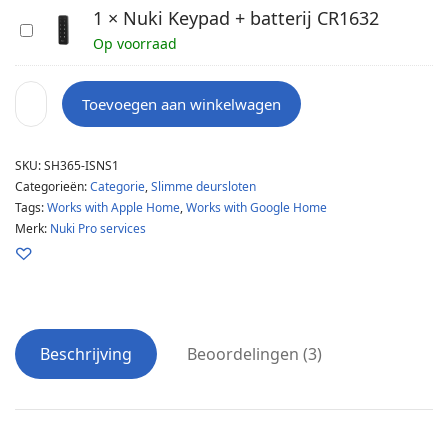
1
×
Nuki Keypad + batterij CR1632
N
Op voorraad
u
k
i
Toevoegen aan winkelwagen
K
e
SKU:
SH365-ISNS1
y
Categorieën:
Categorie
,
Slimme deursloten
p
Tags:
Works with Apple Home
,
Works with Google Home
a
Merk:
Nuki Pro services
d
+
b
a
t
Beschrijving
Beoordelingen (3)
t
e
r