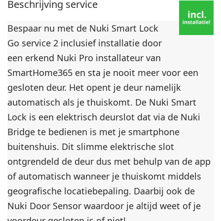
i
Beschrijving service
j
C
Bespaar nu met de Nuki Smart Lock
R
Go service 2 inclusief installatie door
1
een erkend Nuki Pro installateur van
6
SmartHome365 en sta je nooit meer voor een
3
gesloten deur. Het opent je deur namelijk
2
automatisch als je thuiskomt. De Nuki Smart
Lock is een elektrisch deurslot dat via de Nuki
Bridge te bedienen is met je smartphone
buitenshuis. Dit slimme elektrische slot
ontgrendeld de deur dus met behulp van de app
of automatisch wanneer je thuiskomt middels
geografische locatiebepaling. Daarbij ook de
Nuki Door Sensor waardoor je altijd weet of je
voordeur gesloten is of niet!