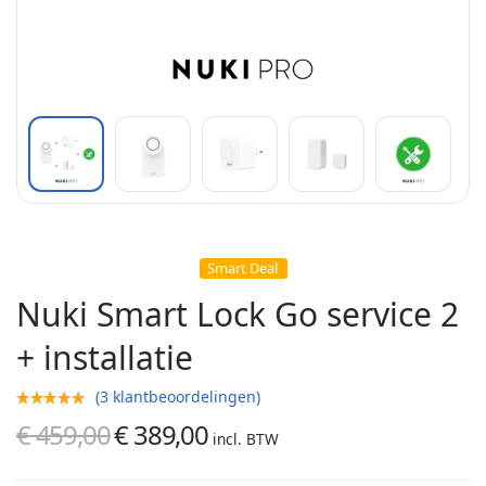
Smart Deal
Nuki Smart Lock Go service 2
+ installatie
(
3
klantbeoordelingen)
€
459,00
€
389,00
Oorspronkelijke
Huidige
incl. BTW
prijs was:
prijs is: