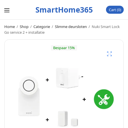
SmartHome365
Cart
0
Home
/
Shop
/
Categorie
/
Slimme deursloten
/
Nuki Smart Lock
Go service 2 + installatie
Bespaar 15%