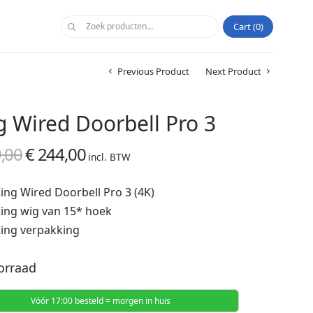
Cart
0
Previous Product
Next Product
g Wired Doorbell Pro 3
,00
€
244,00
Oorspronkelijke
Huidige
incl. BTW
prijs was:
prijs is:
Ring Wired Doorbell Pro 3 (4K)
€ 249,00.
€ 244,00.
Ring wig van 15* hoek
Ring verpakking
orraad
Vóór 17:00 besteld = morgen in huis