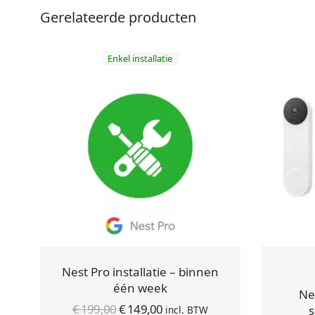
Gerelateerde producten
Enkel installatie
Nest Pro installatie – binnen
één week
Ne
Oorspronkelijke
Huidige
€
199,00
€
149,00
s
incl. BTW