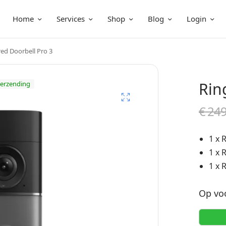
Home
Services
Shop
Blog
Login
ed Doorbell Pro 3
Rin
verzending
€
249
1 x 
1 x 
1 x 
Op vo