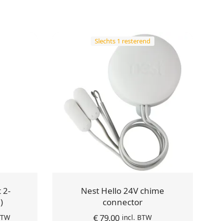
Slechts 1 resterend
 2-
Nest Hello 24V chime
)
connector
ijke
ige
€
79,00
 BTW
incl. BTW