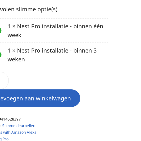
olen slimme optie(s)
1
×
Nest Pro installatie - binnen één
week
1
×
Nest Pro installatie - binnen 3
weken
oevoegen aan winkelwagen
0414628397
e:
Slimme deurbellen
s with Amazon Alexa
g Pro