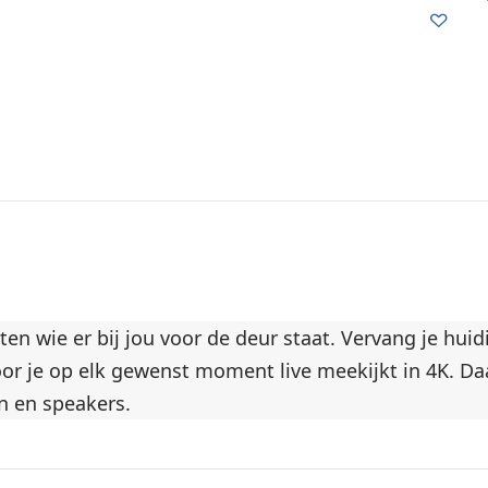
t
l
i
l
e
a
-
t
b
i
i
e
n
-
n
b
e
i
n
n
é
n
é
e
eten wie er bij jou voor de deur staat. Vervang je hu
n
n
or je op elk gewenst moment live meekijkt in 4K. Daa
w
3
n en speakers.
e
w
e
e
k
k