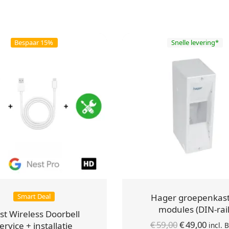
e
n
Bespaar 15%
Snelle levering*
Smart Deal
Hager groepenkast
modules (DIN-rail
st Wireless Doorbell
Oorspronkel
Huid
€
59,00
€
49,00
ervice + installatie
incl.