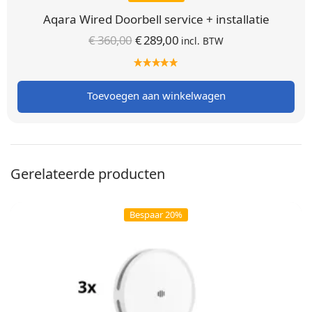
Aqara Wired Doorbell service + installatie
Oorspronkelijke
Huidige
€
360,00
€
289,00
incl. BTW
prijs was:
prijs is:
€ 360,00.
€ 289,00.
Toevoegen aan winkelwagen
Gerelateerde producten
Bespaar 20%