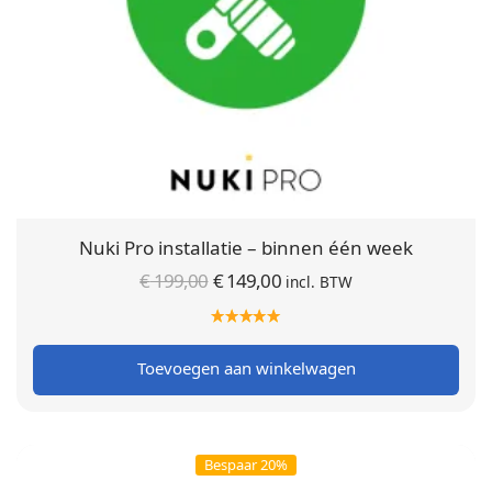
Nuki Pro installatie – binnen één week
Oorspronkelijke
Huidige
€
199,00
€
149,00
incl. BTW
prijs was:
prijs is:
€ 199,00.
€ 149,00.
Toevoegen aan winkelwagen
Bespaar 20%