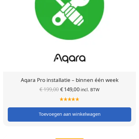
Aqara Pro installatie – binnen één week
Oorspronkelijke
Huidige
€
199,00
€
149,00
incl. BTW
prijs was:
prijs is:
€ 199,00.
€ 149,00.
Toevoegen aan winkelwagen