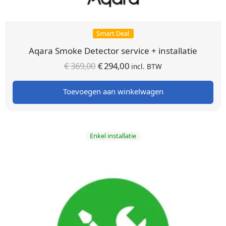
Smart Deal
Aqara Smoke Detector service + installatie
Oorspronkelijke
Huidige
€
369,00
€
294,00
incl. BTW
prijs was:
prijs is:
Toevoegen aan winkelwagen
€ 369,00.
€ 294,00.
Enkel installatie