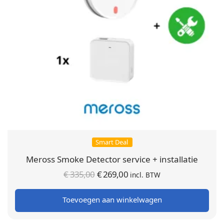
Smart Deal
Meross Smoke Detector service + installatie
Oorspronkelijke
Huidige
€
335,00
€
269,00
incl. BTW
prijs was:
prijs is:
Toevoegen aan winkelwagen
€ 335,00.
€ 269,00.