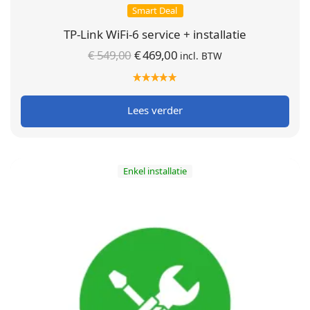
Smart Deal
TP-Link WiFi-6 service + installatie
Oorspronkelijke
Huidige
€
549,00
€
469,00
incl. BTW
prijs was:
prijs is:
€ 549,00.
€ 469,00.
Lees verder
Enkel installatie