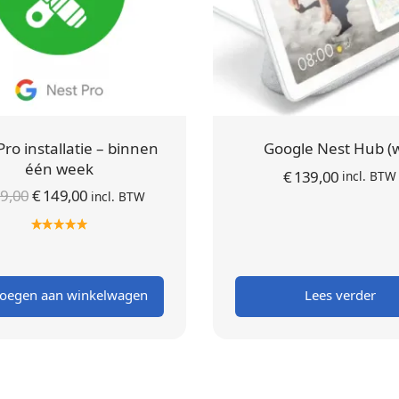
Pro installatie – binnen
Google Nest Hub (w
één week
€
139,00
incl. BTW
Oorspronkelijke
Huidige
9,00
€
149,00
incl. BTW
prijs was:
prijs is:
€ 199,00.
€ 149,00.
oegen aan winkelwagen
Lees verder