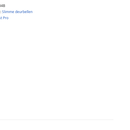
34B
e:
Slimme deurbellen
t Pro