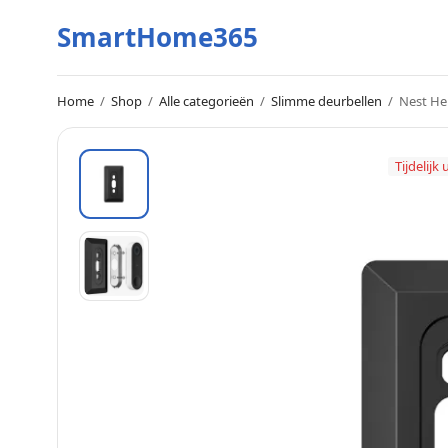
SmartHome365
Home
/
Shop
/
Alle categorieën
/
Slimme deurbellen
/
Nest Hel
Tijdelijk