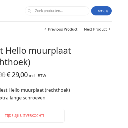
Cart
0
Previous Product
Next Product
t Hello muurplaat
chthoek)
00
€
29,00
Oorspronkelijke
Huidige
incl. BTW
prijs was:
prijs is:
Nest Hello muurplaat (rechthoek)
€ 39,00.
€ 29,00.
Extra lange schroeven
TIJDELIJK UITVERKOCHT!