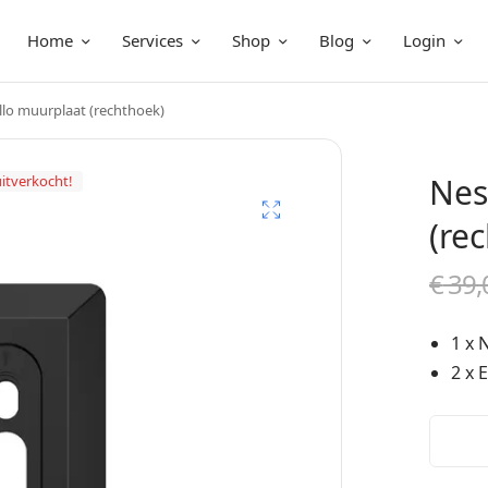
Home
Services
Shop
Blog
Login
lo muurplaat (rechthoek)
Nes
 uitverkocht!
(re
€
39,
1 x 
2 x 