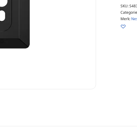
SKU:
S48
Categori
Merk:
Nes