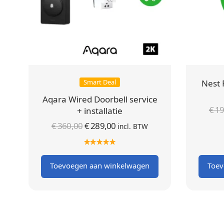
Smart Deal
Nest 
Aqara Wired Doorbell service
€
19
+ installatie
Oorspronkelijke
Huidige
€
360,00
€
289,00
incl. BTW
prijs was:
prijs is:
€ 360,00.
€ 289,00.
Toevoegen aan winkelwagen
Toev