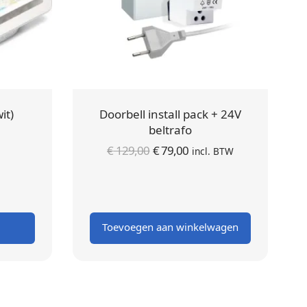
it)
Doorbell install pack + 24V
beltrafo
Oorspronkelijke
Huidige
€
129,00
€
79,00
incl. BTW
prijs was:
prijs is:
€ 129,00.
€ 79,00.
Toevoegen aan winkelwagen