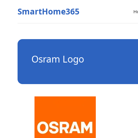
SmartHome365
H
Osram Logo