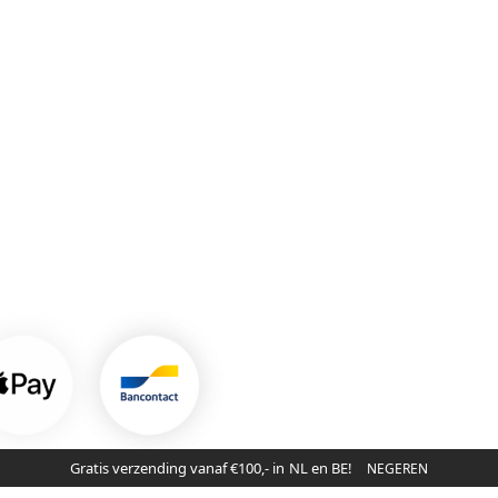
Gratis verzending vanaf €100,- in NL en BE!
NEGEREN