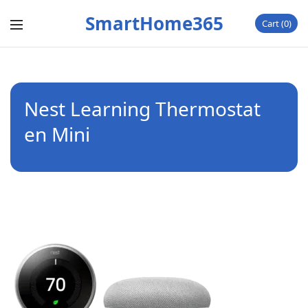
SmartHome365
Cart
0
Nest Learning Thermostat
en Mini