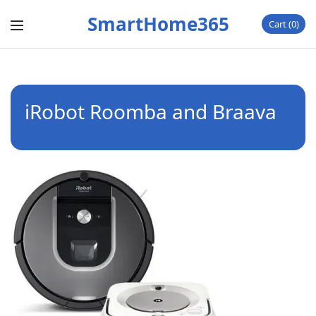
SmartHome365
Cart
0
iRobot Roomba and Braava