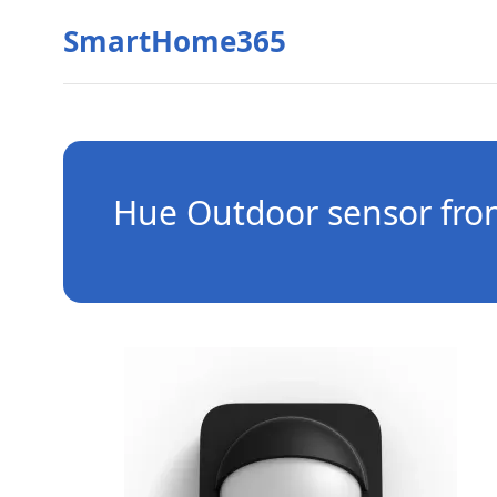
SmartHome365
Hue Outdoor sensor fro