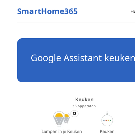
SmartHome365
H
Google Assistant keuke