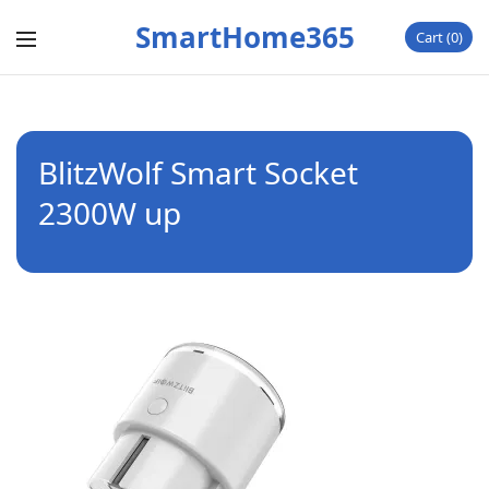
SmartHome365
Cart
0
BlitzWolf Smart Socket
2300W up