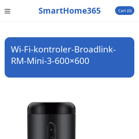
SmartHome365
Cart
0
Wi-Fi-kontroler-Broadlink-
RM-Mini-3-600×600