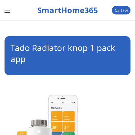
SmartHome365
Cart
0
Tado Radiator knop 1 pack
app