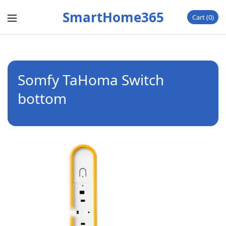
SmartHome365
Cart
0
Somfy TaHoma Switch
bottom