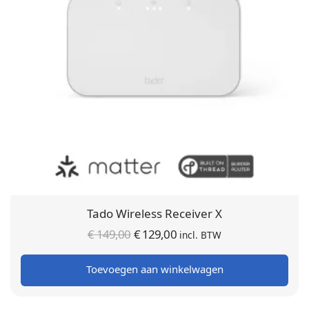
Tado Wireless Receiver X
Oorspronkelijke
Huidige
€
149,00
€
129,00
incl. BTW
prijs was:
prijs is:
Toevoegen aan winkelwagen
€ 149,00.
€ 129,00.