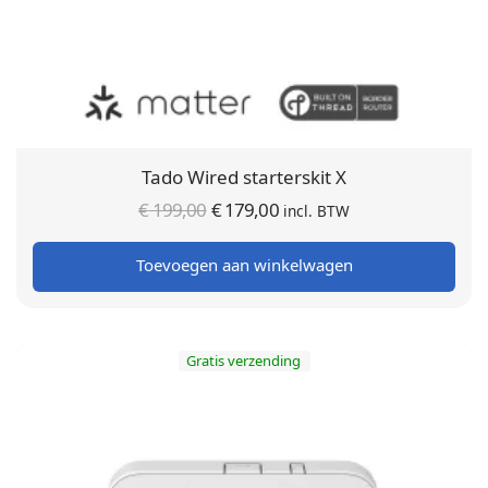
Tado Wired starterskit X
Oorspronkelijke
Huidige
€
199,00
€
179,00
incl. BTW
prijs was:
prijs is:
Toevoegen aan winkelwagen
€ 199,00.
€ 179,00.
Gratis verzending