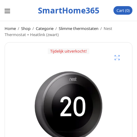
SmartHome365
Cart
0
Home
/
Shop
/
Categorie
/
Slimme thermostaten
/
Nest
Thermostat + Heatlink (zwart)
Tijdelijk uitverkocht!