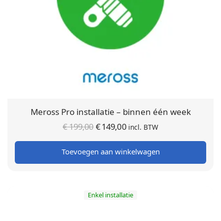
Meross Pro installatie – binnen één week
Oorspronkelijke
Huidige
€
199,00
€
149,00
incl. BTW
prijs was:
prijs is:
Toevoegen aan winkelwagen
€ 199,00.
€ 149,00.
Enkel installatie