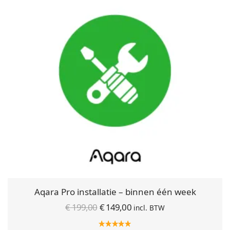
Aqara Pro installatie – binnen één week
Oorspronkelijke
Huidige
€
199,00
€
149,00
incl. BTW
prijs was:
prijs is: