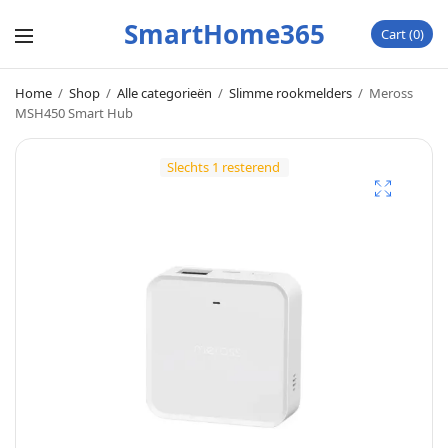
SmartHome365
Cart
0
Home
/
Shop
/
Alle categorieën
/
Slimme rookmelders
/
Meross
MSH450 Smart Hub
Slechts 1 resterend