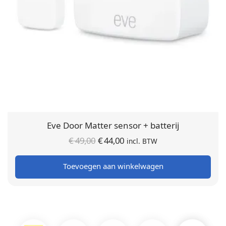
Eve Door Matter sensor + batterij
Oorspronkelijke
Huidige
€
49,00
€
44,00
incl. BTW
prijs was:
prijs is:
Toevoegen aan winkelwagen
€ 49,00.
€ 44,00.