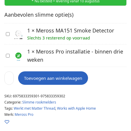
* Nu besteld = levering vanaf 10 augustus
Aanbevolen slimme optie(s)
1
×
Meross MA151 Smoke Detector
M
Slechts 3 resterend op voorraad
e
r
1
×
Meross Pro installatie - binnen drie
M
o
weken
e
s
r
s
o
M
Toevoegen aan winkelwagen
s
A
s
1
SKU:
6975833359301-975833359302
P
5
Categorie:
Slimme rookmelders
r
1
Tags:
Werkt met Matter Thread
,
Works with Apple Home
o
S
Merk:
Meross Pro
i
m
n
o