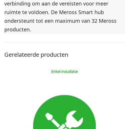
verbinding om aan de vereisten voor meer
i
ruimte te voldoen. De Meross Smart hub
e
w
ondersteunt tot een maximum van 32 Meross
e
producten.
k
e
n
Gerelateerde producten
Enkel installatie