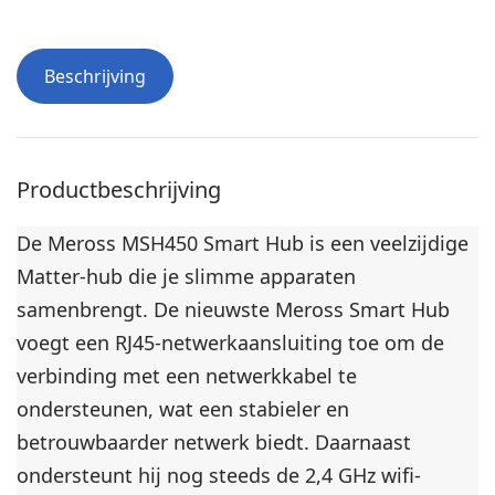
s
k
t
e
a
D
Beschrijving
l
e
l
t
a
e
t
c
Productbeschrijving
i
t
e
o
De Meross MSH450 Smart Hub is een veelzijdige
-
r
Matter-hub die je slimme apparaten
b
samenbrengt. De nieuwste Meross Smart Hub
i
voegt een RJ45-netwerkaansluiting toe om de
n
verbinding met een netwerkkabel te
n
e
ondersteunen, wat een stabieler en
n
betrouwbaarder netwerk biedt. Daarnaast
d
ondersteunt hij nog steeds de 2,4 GHz wifi-
r