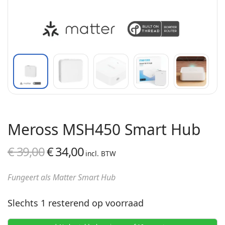
Meross MSH450 Smart Hub
€
39,00
€
34,00
Oorspronkelijke
Huidige
incl. BTW
prijs was:
prijs is:
Fungeert als Matter Smart Hub
€ 39,00.
€ 34,00.
Slechts 1 resterend op voorraad