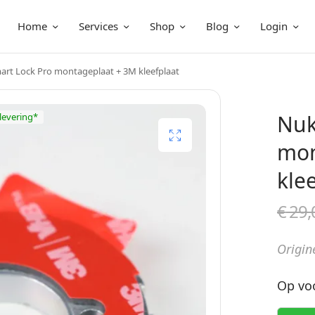
Home
Services
Shop
Blog
Login
rt Lock Pro montageplaat + 3M kleefplaat
Nuk
 levering*
mon
kle
€
29,
Origin
Op vo