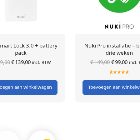
mart Lock 3.0 + battery
Nuki Pro installatie – 
pack
drie weken
Oorspronkelijke
Huidige
Oorspronkel
Huid
9,00
€
139,00
€
149,00
€
99,00
incl. BTW
incl.
prijs was:
prijs is:
prijs was
prijs
€ 149,00.
€ 139,00.
€ 149,00
€ 99,
oegen aan winkelwagen
Toevoegen aan winkel