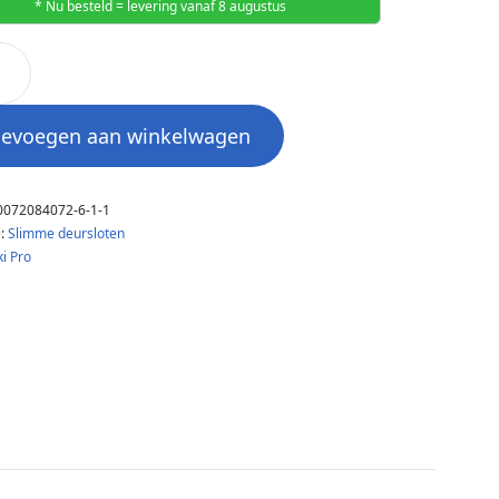
* Nu besteld = levering vanaf 8 augustus
oevoegen aan winkelwagen
0072084072-6-1-1
e:
Slimme deursloten
i Pro