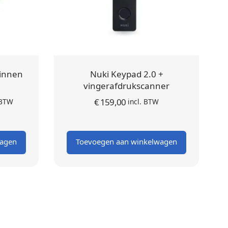
binnen
Nuki Keypad 2.0 +
vingerafdrukscanner
ijke
ige
€
159,00
 BTW
incl. BTW
:
 is:
.
00.
wagen
Toevoegen aan winkelwagen