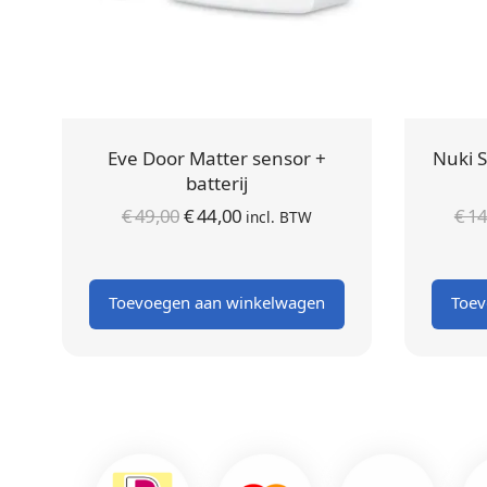
Eve Door Matter sensor +
Nuki S
batterij
Oorspronkelijke
Huidige
€
49,00
€
44,00
€
14
incl. BTW
prijs was:
prijs is:
€ 49,00.
€ 44,00.
Toevoegen aan winkelwagen
Toev