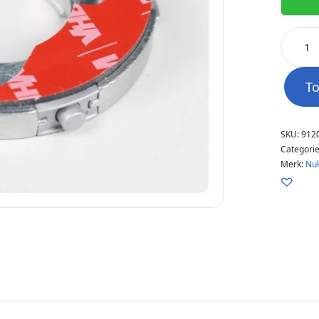
T
SKU:
912
Categori
Merk:
Nuk