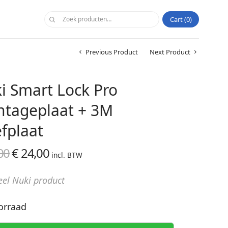
Cart
0
Previous Product
Next Product
i Smart Lock Pro
tageplaat + 3M
efplaat
00
€
24,00
Oorspronkelijke
Huidige
incl. BTW
prijs was:
prijs is:
eel Nuki product
€ 29,00.
€ 24,00.
orraad