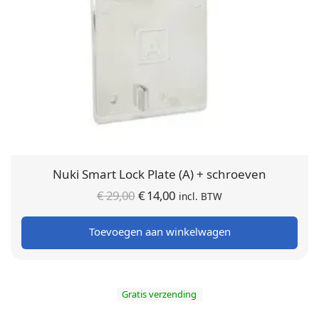
Nuki Smart Lock Plate (A) + schroeven
Oorspronkelijke
Huidige
€
29,00
€
14,00
incl. BTW
prijs was:
prijs is:
Toevoegen aan winkelwagen
€ 29,00.
€ 14,00.
Gratis verzending