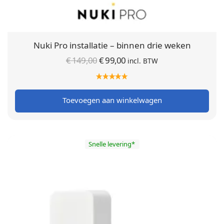
Nuki Pro installatie – binnen drie weken
Oorspronkelijke
Huidige
€
149,00
€
99,00
incl. BTW
prijs was:
prijs is:
€ 149,00.
€ 99,00.
Toevoegen aan winkelwagen
Snelle levering*