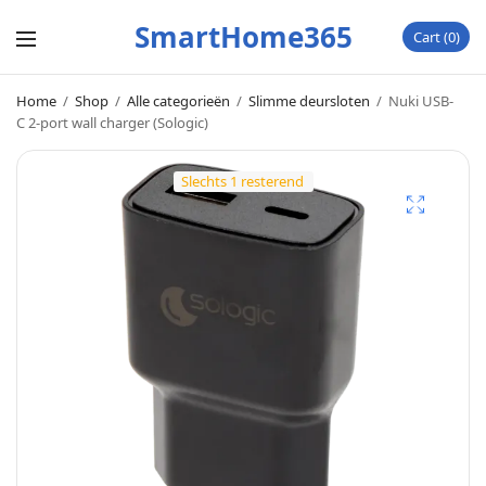
SmartHome365
Cart
0
Home
/
Shop
/
Alle categorieën
/
Slimme deursloten
/
Nuki USB-
C 2-port wall charger (Sologic)
Slechts 1 resterend