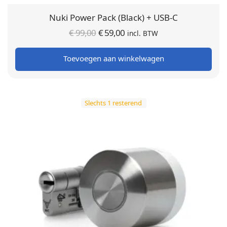
Nuki Power Pack (Black) + USB-C
Oorspronkelijke
Huidige
€
99,00
€
59,00
incl. BTW
prijs was:
prijs is:
Toevoegen aan winkelwagen
€ 99,00.
€ 59,00.
Slechts 1 resterend