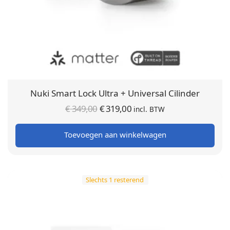
Nuki Smart Lock Ultra + Universal Cilinder
Oorspronkelijke
Huidige
€
349,00
€
319,00
incl. BTW
prijs was:
prijs is:
Toevoegen aan winkelwagen
€ 349,00.
€ 319,00.
Slechts 1 resterend