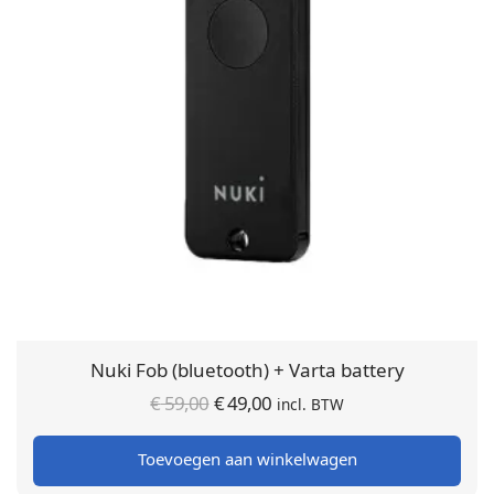
Nuki Fob (bluetooth) + Varta battery
Oorspronkelijke
Huidige
€
59,00
€
49,00
incl. BTW
prijs was:
prijs is:
Toevoegen aan winkelwagen
€ 59,00.
€ 49,00.