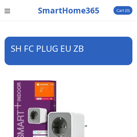
SmartHome365
Cart
0
SH FC PLUG EU ZB