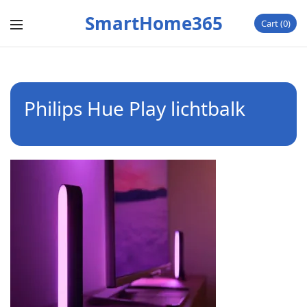
SmartHome365
Cart
0
Philips Hue Play lichtbalk