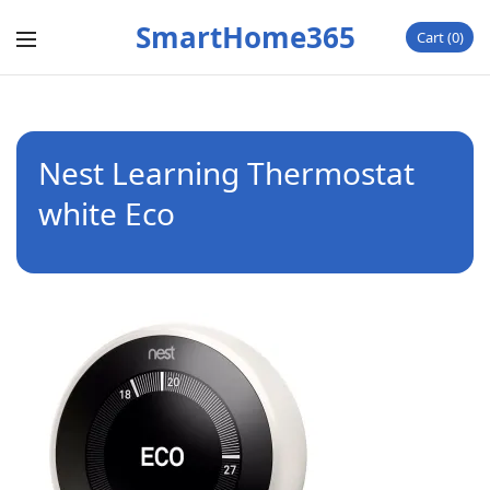
SmartHome365
Cart
0
Nest Learning Thermostat
white Eco