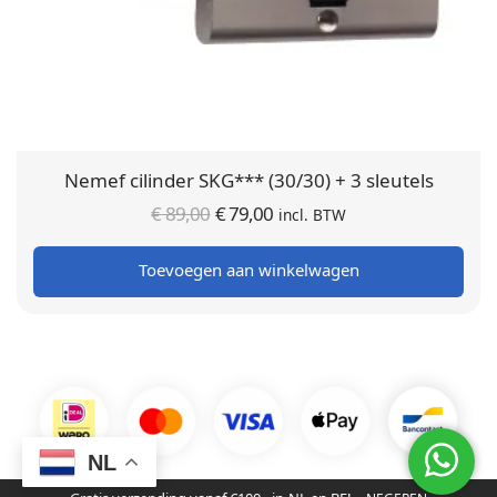
Nemef cilinder SKG*** (30/30) + 3 sleutels
Oorspronkelijke
Huidige
€
89,00
€
79,00
incl. BTW
prijs was:
prijs is:
Toevoegen aan winkelwagen
€ 89,00.
€ 79,00.
NL
© SmartHome365 | 2016 - 2026