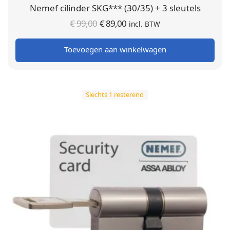
Nemef cilinder SKG*** (30/35) + 3 sleutels
Oorspronkelijke
Huidige
€
99,00
€
89,00
incl. BTW
prijs was:
prijs is:
Toevoegen aan winkelwagen
€ 99,00.
€ 89,00.
Slechts 1 resterend