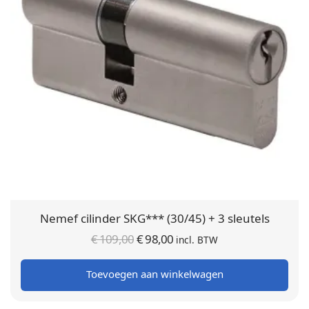
Nemef cilinder SKG*** (30/45) + 3 sleutels
Oorspronkelijke
Huidige
€
109,00
€
98,00
incl. BTW
prijs was:
prijs is:
Toevoegen aan winkelwagen
€ 109,00.
€ 98,00.