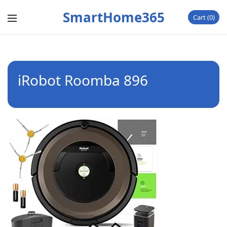
SmartHome365
Cart
0
iRobot Roomba 896