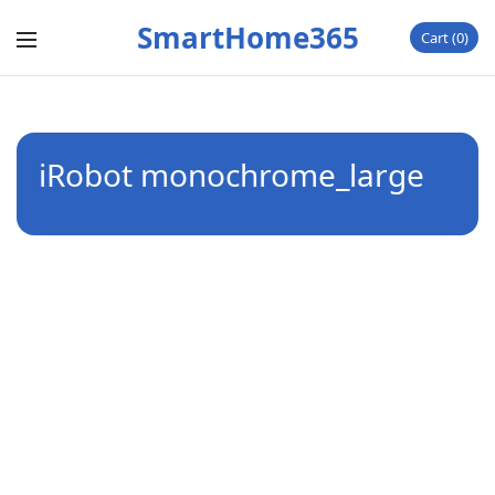
SmartHome365
Cart
0
iRobot monochrome_large